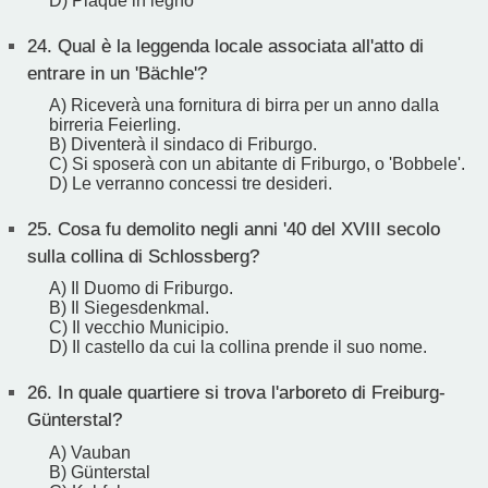
D) Plaque in legno
24.
Qual è la leggenda locale associata all'atto di
entrare in un 'Bächle'?
A) Riceverà una fornitura di birra per un anno dalla
birreria Feierling.
B) Diventerà il sindaco di Friburgo.
C) Si sposerà con un abitante di Friburgo, o 'Bobbele'.
D) Le verranno concessi tre desideri.
25.
Cosa fu demolito negli anni '40 del XVIII secolo
sulla collina di Schlossberg?
A) Il Duomo di Friburgo.
B) Il Siegesdenkmal.
C) Il vecchio Municipio.
D) Il castello da cui la collina prende il suo nome.
26.
In quale quartiere si trova l'arboreto di Freiburg-
Günterstal?
A) Vauban
B) Günterstal