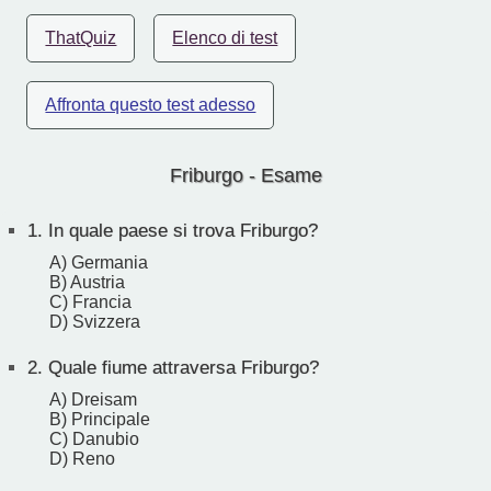
ThatQuiz
Elenco di test
Affronta questo test adesso
Friburgo - Esame
1.
In quale paese si trova Friburgo?
A) Germania
B) Austria
C) Francia
D) Svizzera
2.
Quale fiume attraversa Friburgo?
A) Dreisam
B) Principale
C) Danubio
D) Reno