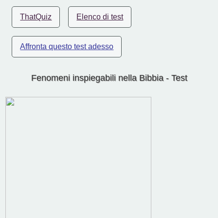
ThatQuiz
Elenco di test
Affronta questo test adesso
Fenomeni inspiegabili nella Bibbia - Test