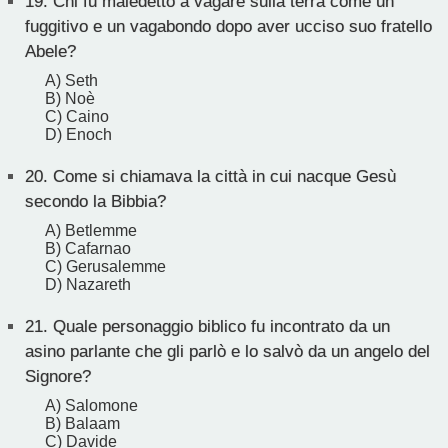
19.
Chi fu maledetto a vagare sulla terra come un
fuggitivo e un vagabondo dopo aver ucciso suo fratello
Abele?
A) Seth
B) Noè
C) Caino
D) Enoch
20.
Come si chiamava la città in cui nacque Gesù
secondo la Bibbia?
A) Betlemme
B) Cafarnao
C) Gerusalemme
D) Nazareth
21.
Quale personaggio biblico fu incontrato da un
asino parlante che gli parlò e lo salvò da un angelo del
Signore?
A) Salomone
B) Balaam
C) Davide