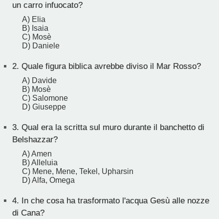
un carro infuocato?
A) Elia
B) Isaia
C) Mosè
D) Daniele
2.
Quale figura biblica avrebbe diviso il Mar Rosso?
A) Davide
B) Mosè
C) Salomone
D) Giuseppe
3.
Qual era la scritta sul muro durante il banchetto di
Belshazzar?
A) Amen
B) Alleluia
C) Mene, Mene, Tekel, Upharsin
D) Alfa, Omega
4.
In che cosa ha trasformato l'acqua Gesù alle nozze
di Cana?