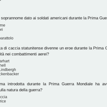
l soprannome dato ai soldati americani durante la Prima Gu
erne
ri
barattolo
ta di caccia statunitense divenne un eroe durante la Prima
lità nei combattimenti aerei?
arhart
hell
Lindbergh
ickenbacker
a introdotta durante la Prima Guerra Mondiale ha av
sulla natura della guerra?
eccia
rice