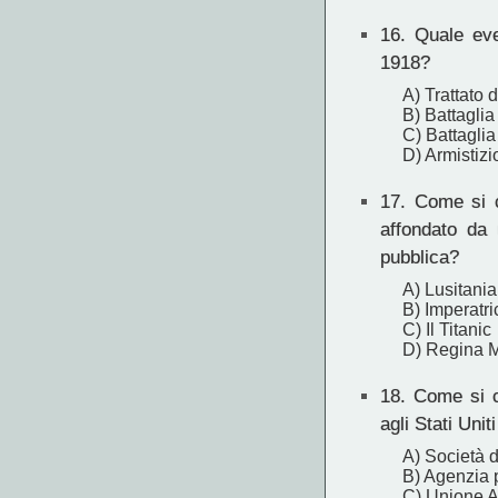
16.
Quale even
1918?
A) Trattato 
B) Battaglia
C) Battaglia
D) Armistiz
17.
Come si ch
affondato da 
pubblica?
A) Lusitania
B) Imperatri
C) Il Titanic
D) Regina M
18.
Come si ch
agli Stati Uni
A) Società d
B) Agenzia 
C) Unione Am