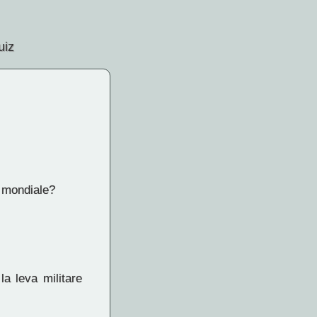
uiz
a mondiale?
a leva militare