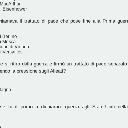
 MacArthur
. Eisenhower
amava il trattato di pace che pose fine alla Prima guer
i Berlino
di Mosca
one di Vienna
i Versailles
si ritirò dalla guerra e firmò un trattato di pace separat
cendo la pressione sugli Alleati?
tagna
 fu il primo a dichiarare guerra agli Stati Uniti nell
a