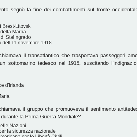
to segnò la fine dei combattimenti sul fronte occidenta
di Brest-Litovsk
 della Marna
 di Stalingrado
io dell'11 novembre 1918
iamava il transatlantico che trasportava passeggeri ame
un sottomarino tedesco nel 1915, suscitando l'indignazion
ce d'Irlanda
aria
iamava il gruppo che promuoveva il sentimento antitedes
ti durante la Prima Guerra Mondiale?
elle Nazioni
per la sicurezza nazionale
ericana per le Libertà Civili