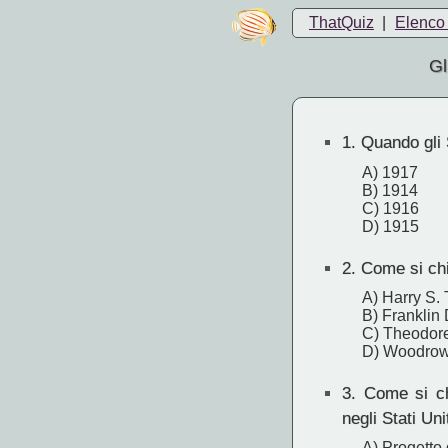
ThatQuiz
|
Elenco 
Gl
1.
Quando gli S
A) 1917
B) 1914
C) 1916
D) 1915
2.
Come si chia
A) Harry S.
B) Franklin
C) Theodor
D) Woodrow
3.
Come si chi
negli Stati Un
A) Progetto 