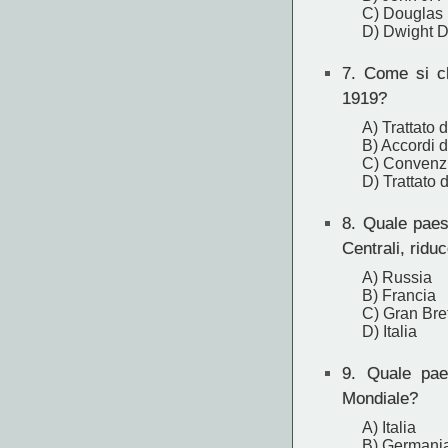
C) Douglas
D) Dwight D
7.
Come si chi
1919?
A) Trattato d
B) Accordi 
C) Convenzi
D) Trattato d
8.
Quale paese 
Centrali, ridu
A) Russia
B) Francia
C) Gran Bre
D) Italia
9.
Quale paese
Mondiale?
A) Italia
B) Germani