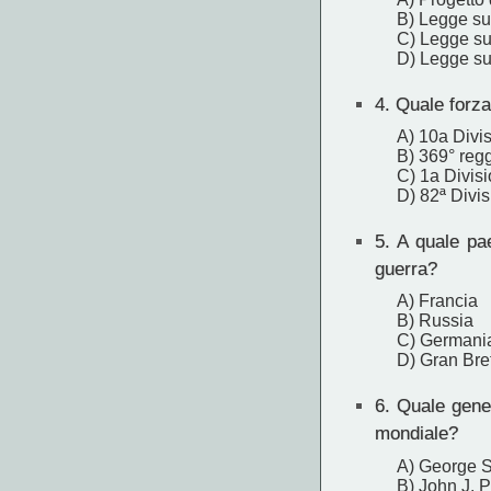
B) Legge sul
C) Legge sul
D) Legge sul
4.
Quale forza 
A) 10a Divi
B) 369° regg
C) 1a Divisi
D) 82ª Divis
5.
A quale paes
guerra?
A) Francia
B) Russia
C) Germani
D) Gran Bre
6.
Quale gener
mondiale?
A) George S
B) John J. 