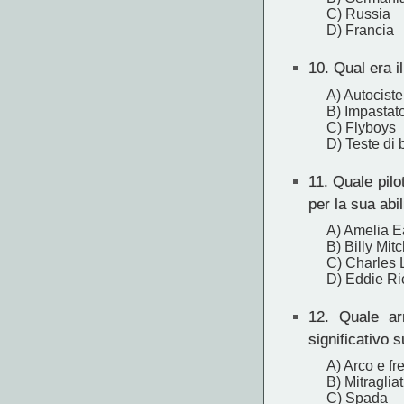
C) Russia
D) Francia
10.
Qual era i
A) Autocist
B) Impastato
C) Flyboys
D) Teste di 
11.
Quale pilo
per la sua abi
A) Amelia E
B) Billy Mitc
C) Charles 
D) Eddie R
12.
Quale arm
significativo 
A) Arco e fr
B) Mitragliat
C) Spada