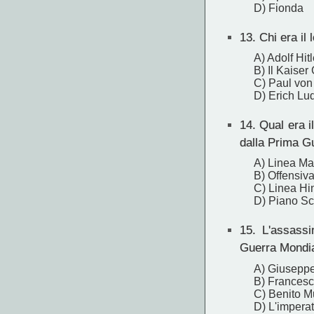
D) Fionda
13.
Chi era il
A) Adolf Hitl
B) Il Kaiser
C) Paul von
D) Erich Lu
14.
Qual era i
dalla Prima G
A) Linea Ma
B) Offensiva
C) Linea H
D) Piano Sc
15.
L'assassin
Guerra Mondi
A) Giuseppe
B) Frances
C) Benito M
D) L'imperat