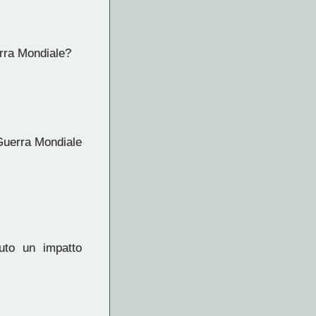
erra Mondiale?
 Guerra Mondiale
uto un impatto