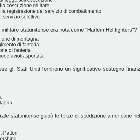
la coscrizione militare
la registrazione del servizio di combattimento
 servizio selettivo
militare statunitense era nota come "Harlem Hellfighters"?
sione di montagna
imento di fanteria
one di fanteria
ione aviotrasportata
e gli Stati Uniti fornirono un significativo sostegno finanz
a
tagna
ale statunitense guidò le forze di spedizione americane ne
. Patton
Pershing