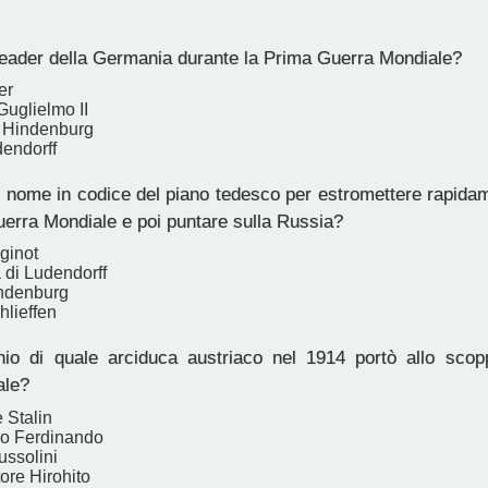
 leader della Germania durante la Prima Guerra Mondiale?
er
 Guglielmo II
 Hindenburg
dendorff
l nome in codice del piano tedesco per estromettere rapida
uerra Mondiale e poi puntare sulla Russia?
ginot
 di Ludendorff
indenburg
hlieffen
io di quale arciduca austriaco nel 1914 portò allo scop
ale?
 Stalin
co Ferdinando
ussolini
ore Hirohito