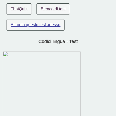
ThatQuiz
Elenco di test
Affronta questo test adesso
Codici lingua - Test