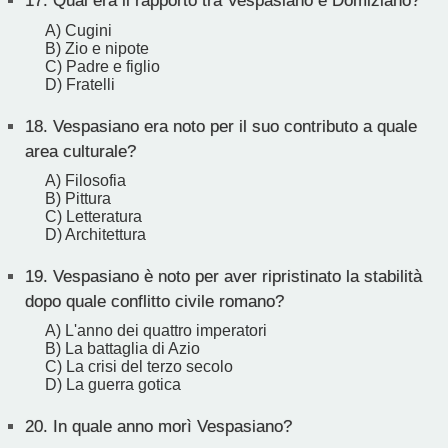
17.
Qual era il rapporto tra Vespasiano e Domiziano?
A) Cugini
B) Zio e nipote
C) Padre e figlio
D) Fratelli
18.
Vespasiano era noto per il suo contributo a quale
area culturale?
A) Filosofia
B) Pittura
C) Letteratura
D) Architettura
19.
Vespasiano è noto per aver ripristinato la stabilità
dopo quale conflitto civile romano?
A) L'anno dei quattro imperatori
B) La battaglia di Azio
C) La crisi del terzo secolo
D) La guerra gotica
20.
In quale anno morì Vespasiano?