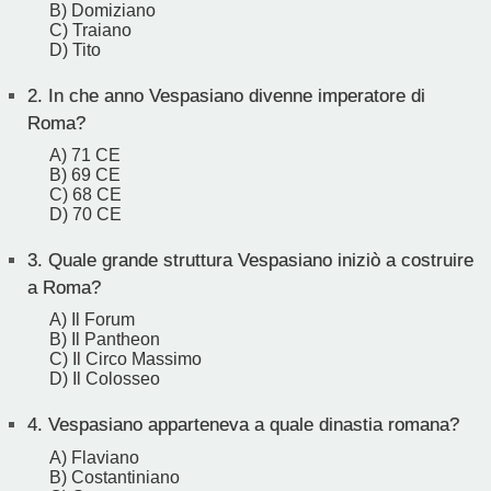
B) Domiziano
C) Traiano
D) Tito
2.
In che anno Vespasiano divenne imperatore di
Roma?
A) 71 CE
B) 69 CE
C) 68 CE
D) 70 CE
3.
Quale grande struttura Vespasiano iniziò a costruire
a Roma?
A) Il Forum
B) Il Pantheon
C) Il Circo Massimo
D) Il Colosseo
4.
Vespasiano apparteneva a quale dinastia romana?
A) Flaviano
B) Costantiniano