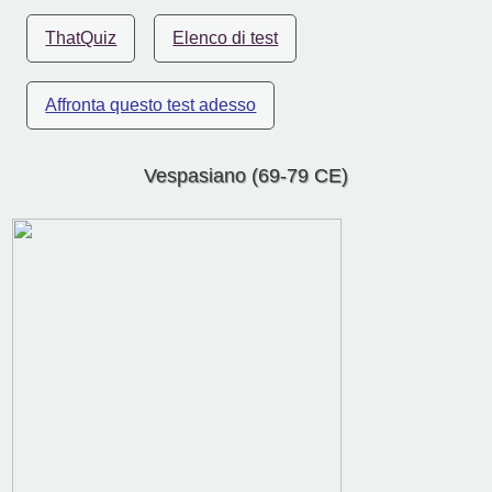
ThatQuiz
Elenco di test
Affronta questo test adesso
Vespasiano (69-79 CE)