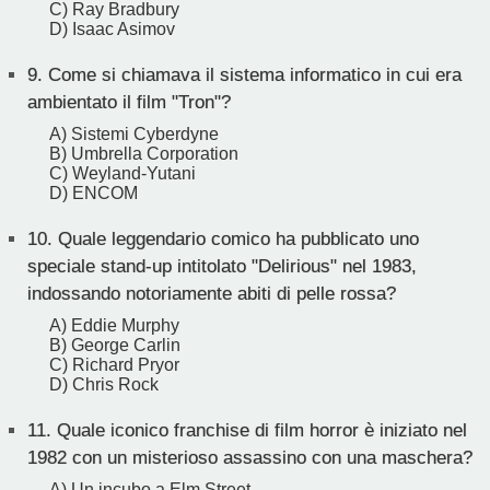
C) Ray Bradbury
D) Isaac Asimov
9.
Come si chiamava il sistema informatico in cui era
ambientato il film "Tron"?
A) Sistemi Cyberdyne
B) Umbrella Corporation
C) Weyland-Yutani
D) ENCOM
10.
Quale leggendario comico ha pubblicato uno
speciale stand-up intitolato "Delirious" nel 1983,
indossando notoriamente abiti di pelle rossa?
A) Eddie Murphy
B) George Carlin
C) Richard Pryor
D) Chris Rock
11.
Quale iconico franchise di film horror è iniziato nel
1982 con un misterioso assassino con una maschera?
A) Un incubo a Elm Street