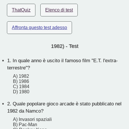
ThatQuiz
Elenco di test
Affronta questo test adesso
1982) - Test
1.
In quale anno è uscito il famoso film "E.T. l'extra-
terrestre"?
A) 1982
B) 1986
C) 1984
D) 1980
2.
Quale popolare gioco arcade è stato pubblicato nel
1982 da Namco?
A) Invasori spaziali
B) Pac-Man