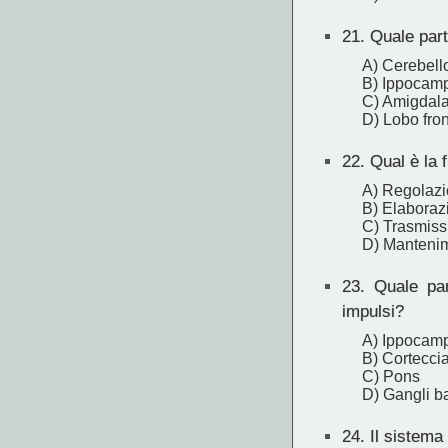
21.
Quale parte
A) Cerebell
B) Ippocam
C) Amigdal
D) Lobo fron
22.
Qual è la 
A) Regolazi
B) Elaborazi
C) Trasmissi
D) Mantenime
23.
Quale part
impulsi?
A) Ippocam
B) Corteccia
C) Pons
D) Gangli b
24.
Il sistema 