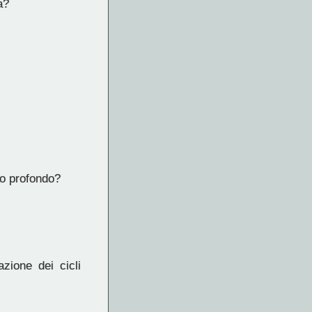
a?
no profondo?
zione dei cicli