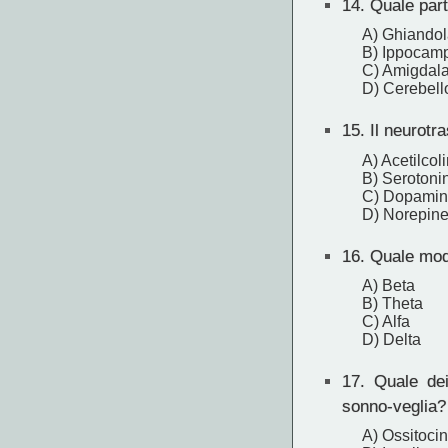
14.
Quale part
A) Ghiandola
B) Ippocam
C) Amigdal
D) Cerebell
15.
Il neurotr
A) Acetilcol
B) Serotoni
C) Dopami
D) Norepine
16.
Quale mode
A) Beta
B) Theta
C) Alfa
D) Delta
17.
Quale dei 
sonno-veglia?
A) Ossitoci