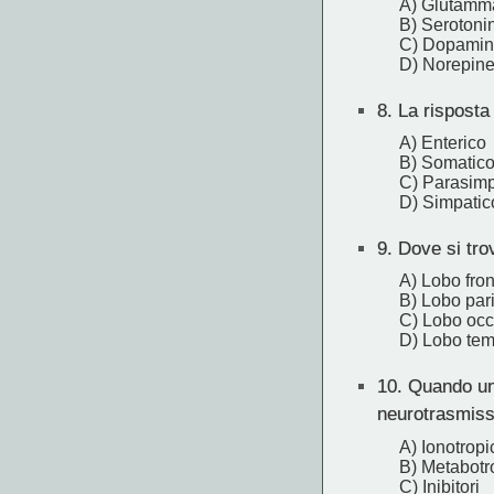
A) Glutamm
B) Serotoni
C) Dopami
D) Norepine
8.
La risposta 
A) Enterico
B) Somatic
C) Parasimp
D) Simpatic
9.
Dove si trov
A) Lobo fron
B) Lobo pari
C) Lobo occi
D) Lobo tem
10.
Quando un n
neurotrasmis
A) Ionotropi
B) Metabotr
C) Inibitori