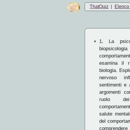
ThatQuiz
|
Elenco 
1.
La psicob
biopsico
comportament
esamina il 
biologia. Espl
nervoso inf
sentimenti e 
argomenti com
ruolo dei
comportamento
salute mental
del comportam
comprendere