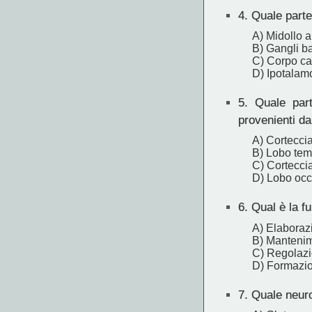
4.
Quale parte 
A) Midollo a
B) Gangli ba
C) Corpo ca
D) Ipotalam
5.
Quale parte
provenienti da
A) Corteccia
B) Lobo tem
C) Cortecci
D) Lobo occi
6.
Qual è la f
A) Elaborazi
B) Mantenime
C) Regolazi
D) Formazio
7.
Quale neuro