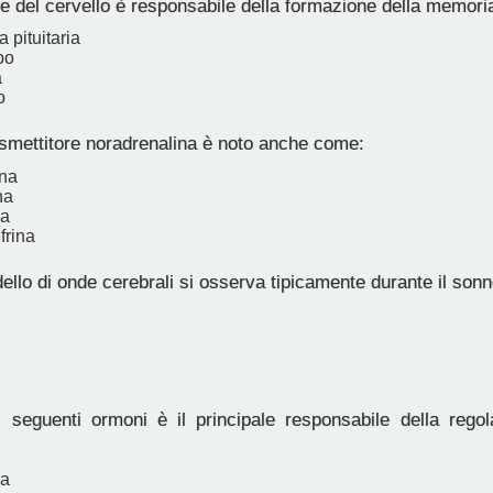
e del cervello è responsabile della formazione della memori
 pituitaria
po
a
o
asmettitore noradrenalina è noto anche come:
ina
na
na
frina
llo di onde cerebrali si osserva tipicamente durante il son
seguenti ormoni è il principale responsabile della regola
na