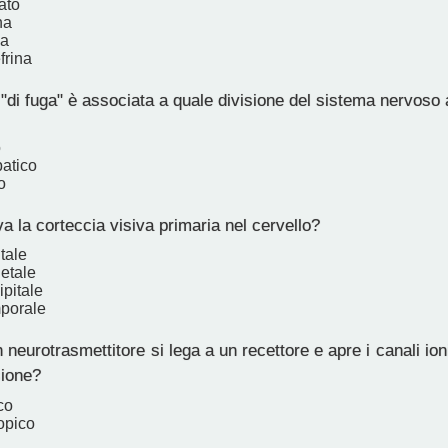
ato
na
na
frina
"di fuga" è associata a quale divisione del sistema nervos
o
atico
o
a la corteccia visiva primaria nel cervello?
tale
etale
pitale
porale
eurotrasmettitore si lega a un recettore e apre i canali ionic
sione?
co
opico