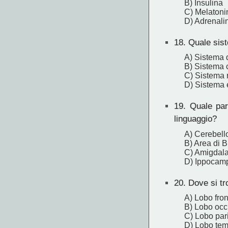
B) Insulina
C) Melatoni
D) Adrenali
18.
Quale sist
A) Sistema 
B) Sistema c
C) Sistema r
D) Sistema 
19.
Quale part
linguaggio?
A) Cerebell
B) Area di 
C) Amigdal
D) Ippocam
20.
Dove si tro
A) Lobo fron
B) Lobo occi
C) Lobo par
D) Lobo tem