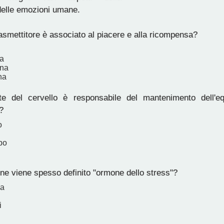
delle emozioni umane.
asmettitore è associato al piacere e alla ricompensa?
a
ina
na
 del cervello è responsabile del mantenimento dell'equ
?
o
po
e viene spesso definito "ormone dello stress"?
na
i