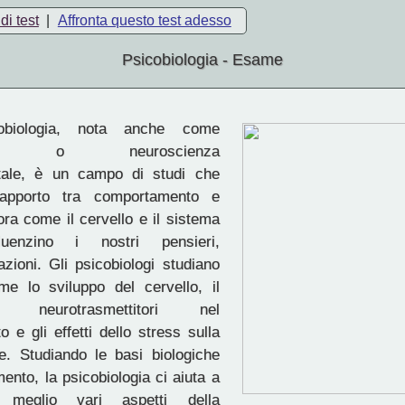
di test
|
Affronta questo test adesso
Psicobiologia - Esame
iologia, nota anche come
logia o neuroscienza
ale, è un campo di studi che
rapporto tra comportamento e
ora come il cervello e il sistema
luenzino i nostri pensieri,
azioni. Gli psicobiologi studiano
e lo sviluppo del cervello, il
 neurotrasmettitori nel
 e gli effetti dello stress sulla
e. Studiando le basi biologiche
ento, la psicobiologia ci aiuta a
 meglio vari aspetti della