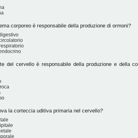
na
na
ema corporeo è responsabile della produzione di ormoni?
digestivo
ircolatorio
espiratorio
endocrino
e del cervello è responsabile della produzione e della c
o
Broca
a
po
va la corteccia uditiva primaria nel cervello?
tale
pitale
ietale
porale