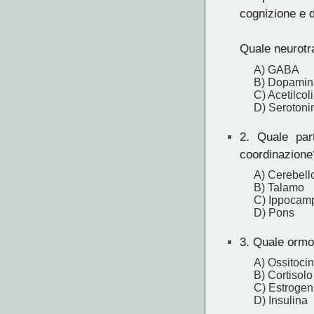
cognizione e 
Quale neurotr
A) GABA
B) Dopamin
C) Acetilcol
D) Serotoni
2.
Quale parte
coordinazione
A) Cerebell
B) Talamo
C) Ippocam
D) Pons
3.
Quale ormon
A) Ossitoci
B) Cortisolo
C) Estrogen
D) Insulina