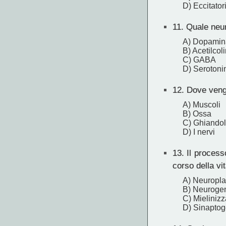
D) Eccitator
11.
Quale neur
A) Dopamin
B) Acetilcol
C) GABA
D) Serotoni
12.
Dove vengo
A) Muscoli
B) Ossa
C) Ghiandol
D) I nervi
13.
Il processo
corso della vi
A) Neuroplas
B) Neuroge
C) Mieliniz
D) Sinaptog