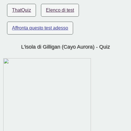
ThatQuiz
Elenco di test
Affronta questo test adesso
L'isola di Gilligan (Cayo Aurora) - Quiz