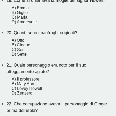
19.
Come si chiamava la moglie del signor Howell?
A) Emma
B) Giglio
C) Maria
D) Amorevole
20.
Quanti sono i naufraghi originali?
A) Otto
B) Cinque
C) Sei
D) Sette
21.
Quale personaggio era noto per il suo
atteggiamento agiato?
A) Il professore
B) Mary Ann
C) Lovey Howell
D) Zenzero
22.
Che occupazione aveva il personaggio di Ginger
prima dell'isola?