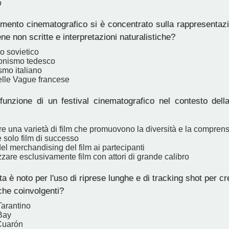
o
ento cinematografico si è concentrato sulla rappresentazio
ne non scritte e interpretazioni naturalistiche?
o sovietico
onismo tedesco
smo italiano
lle Vague francese
unzione di un festival cinematografico nel contesto della
e una varietà di film che promuovono la diversità e la comprens
e solo film di successo
el merchandising del film ai partecipanti
zzare esclusivamente film con attori di grande calibro
a è noto per l'uso di riprese lunghe e di tracking shot per c
che coinvolgenti?
Tarantino
Bay
Cuarón