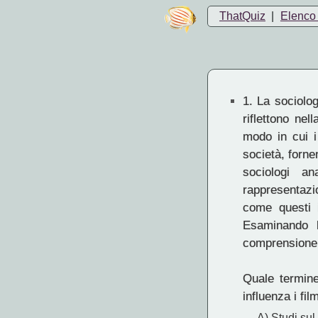
ThatQuiz
|
Elenco 
1.
La sociologi
riflettono nel
modo in cui i
società, forne
sociologi an
rappresentazi
come questi i
Esaminando l
comprensione p
Quale termine 
influenza i fil
A) Studi su