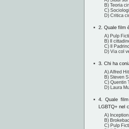
B) Teoria c
C) Sociolog
D) Critica c
2.
Quale film è
A) Pulp Fict
B) Il cittad
C) Il Padrin
D) Via col v
3.
Chi ha conia
A) Alfred Hi
B) Steven S
C) Quentin 
D) Laura Mu
4.
Quale film 
LGBTQ+ nel 
A) Inception
B) Brokeba
C) Pulp Fict