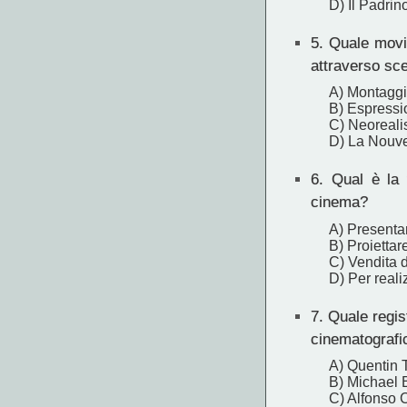
D) Il Padrin
5.
Quale movim
attraverso sce
A) Montaggi
B) Espressi
C) Neoreali
D) La Nouve
6.
Qual è la f
cinema?
A) Presentar
B) Proiettar
C) Vendita d
D) Per reali
7.
Quale regist
cinematografi
A) Quentin 
B) Michael 
C) Alfonso 