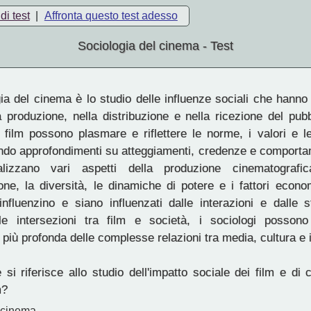
di test
|
Affronta questo test adesso
Sociologia del cinema - Test
a del cinema è lo studio delle influenze sociali che hanno
la produzione, nella distribuzione e nella ricezione del pubb
 film possono plasmare e riflettere le norme, i valori e le
ndo approfondimenti su atteggiamenti, credenze e comportame
alizzano vari aspetti della produzione cinematografi
one, la diversità, le dinamiche di potere e i fattori econo
nfluenzino e siano influenzati dalle interazioni e dalle st
e intersezioni tra film e società, i sociologi possono
iù profonda delle complesse relazioni tra media, cultura e i
si riferisce allo studio dell'impatto sociale dei film e di
m?
l cinema