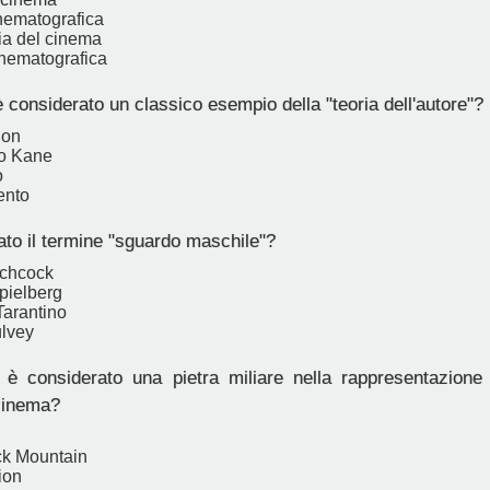
inematografica
ia del cinema
inematografica
 considerato un classico esempio della "teoria dell'autore"?
ion
ino Kane
o
ento
to il termine "sguardo maschile"?
tchcock
pielberg
Tarantino
lvey
è considerato una pietra miliare nella rappresentazione
cinema?
ck Mountain
ion