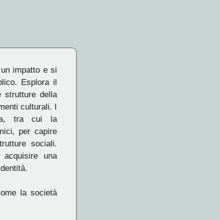
 un impatto e si
lico. Esplora il
 strutture della
nti culturali. I
ca, tra cui la
mici, per capire
rutture sociali.
 acquisire una
dentità.
 come la società