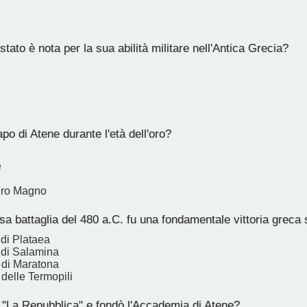
e
stato è nota per la sua abilità militare nell'Antica Grecia?
po di Atene durante l'età dell'oro?
e
dro Magno
 battaglia del 480 a.C. fu una fondamentale vittoria greca 
 di Plataea
 di Salamina
 di Maratona
 delle Termopili
 "La Repubblica" e fondò l'Accademia di Atene?