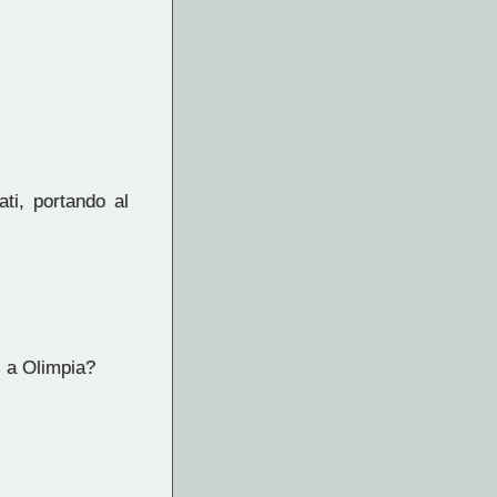
ati, portando al
s a Olimpia?