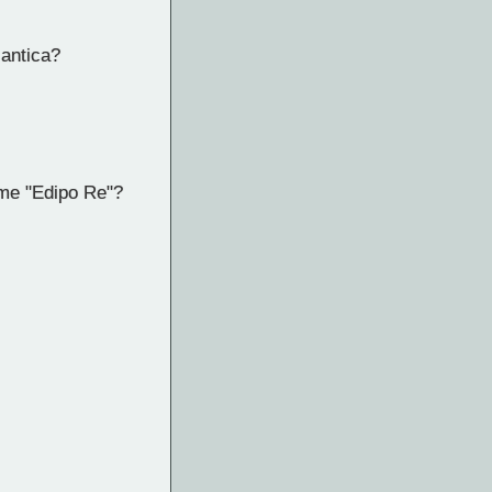
 antica?
ome "Edipo Re"?