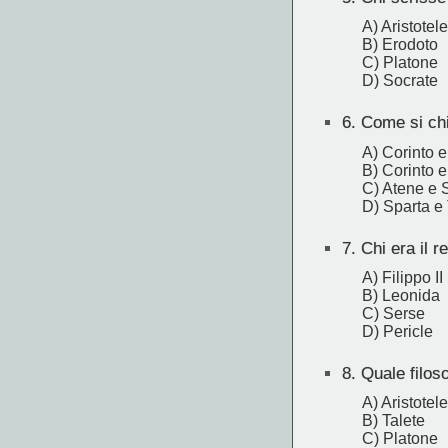
A) Aristotele
B) Erodoto
C) Platone
D) Socrate
6.
Come si chi
A) Corinto 
B) Corinto 
C) Atene e 
D) Sparta e
7.
Chi era il 
A) Filippo II
B) Leonida
C) Serse
D) Pericle
8.
Quale filoso
A) Aristotele
B) Talete
C) Platone