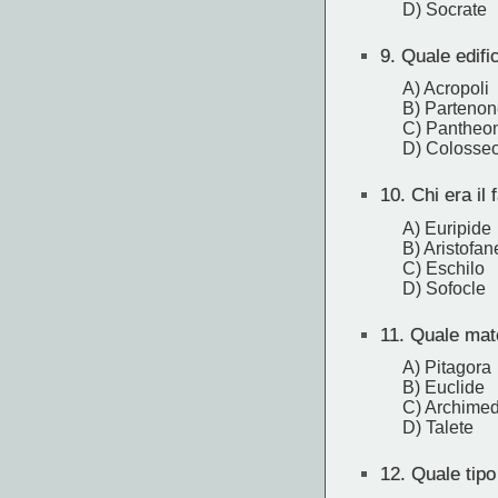
D) Socrate
9.
Quale edific
A) Acropoli
B) Partenon
C) Pantheo
D) Colosse
10.
Chi era il
A) Euripide
B) Aristofan
C) Eschilo
D) Sofocle
11.
Quale mate
A) Pitagora
B) Euclide
C) Archime
D) Talete
12.
Quale tipo 