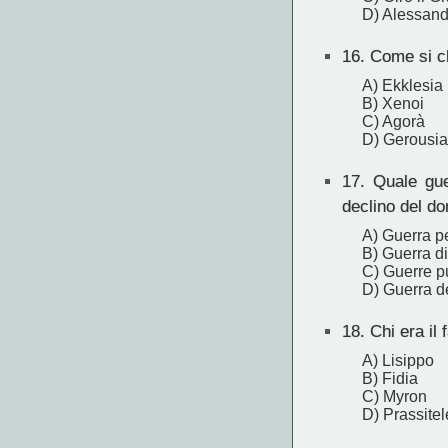
D) Alessan
16.
Come si ch
A) Ekklesia
B) Xenoi
C) Agorà
D) Gerousia
17.
Quale guer
declino del d
A) Guerra p
B) Guerra d
C) Guerre p
D) Guerra d
18.
Chi era il 
A) Lisippo
B) Fidia
C) Myron
D) Prassitel