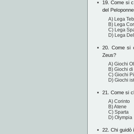
19.
Come si ch
del Peloponn
A) Lega Te
B) Lega Cor
C) Lega Spa
D) Lega Del
20.
Come si ch
Zeus?
A) Giochi Ol
B) Giochi d
C) Giochi Pit
D) Giochi is
21.
Come si ch
A) Corinto
B) Atene
C) Sparta
D) Olympia
22.
Chi guidò i