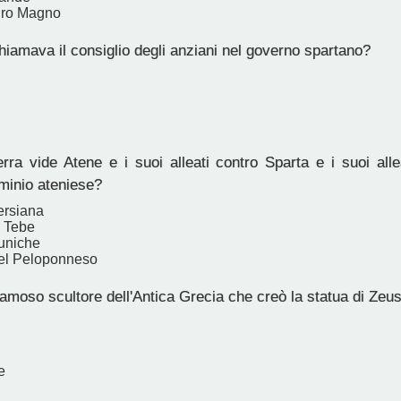
dro Magno
iamava il consiglio degli anziani nel governo spartano?
ra vide Atene e i suoi alleati contro Sparta e i suoi alle
ominio ateniese?
ersiana
i Tebe
uniche
el Peloponneso
famoso scultore dell'Antica Grecia che creò la statua di Zeu
e