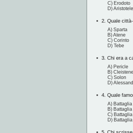
C) Erodoto
D) Aristotel
2.
Quale città-
A) Sparta
B) Atene
C) Corinto
D) Tebe
3.
Chi era a ca
A) Pericle
B) Cleisten
C) Solon
D) Alessan
4.
Quale famosa
A) Battaglia
B) Battaglia
C) Battaglia
D) Battaglia
5.
Chi scrisse