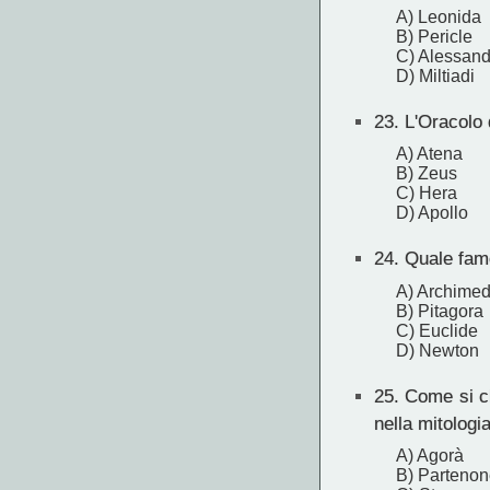
A) Leonida
B) Pericle
C) Alessan
D) Miltiadi
23.
L'Oracolo d
A) Atena
B) Zeus
C) Hera
D) Apollo
24.
Quale famo
A) Archime
B) Pitagora
C) Euclide
D) Newton
25.
Come si ch
nella mitologi
A) Agorà
B) Partenon