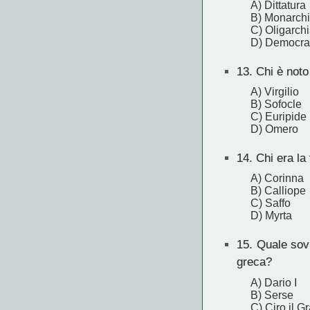
A) Dittatura
B) Monarch
C) Oligarch
D) Democraz
13.
Chi è noto 
A) Virgilio
B) Sofocle
C) Euripide
D) Omero
14.
Chi era la
A) Corinna
B) Calliope
C) Saffo
D) Myrta
15.
Quale sovr
greca?
A) Dario I
B) Serse
C) Ciro il G