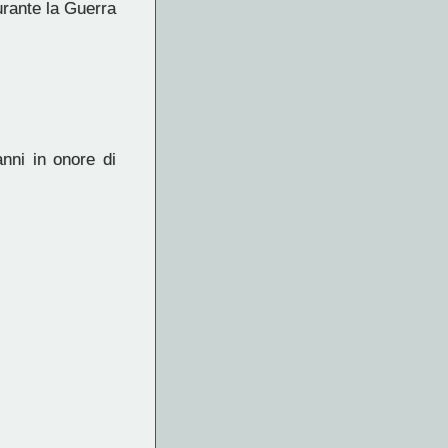
urante la Guerra
nni in onore di