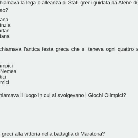
iamava la lega o alleanza di Stati greci guidata da Atene d
eso?
bana
inzia
rtan
iana
iamava l'antica festa greca che si teneva ogni quattro a
impici
i Nemea
ici
tmici
iamava il luogo in cui si svolgevano i Giochi Olimpici?
 greci alla vittoria nella battaglia di Maratona?