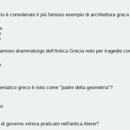
io è considerato il più famoso esempio di architettura greca
e
n
o
 famoso drammaturgo dell'Antica Grecia noto per tragedie c
e
matico greco è noto come "padre della geometria"?
de
di governo veniva praticato nell'antica Atene?