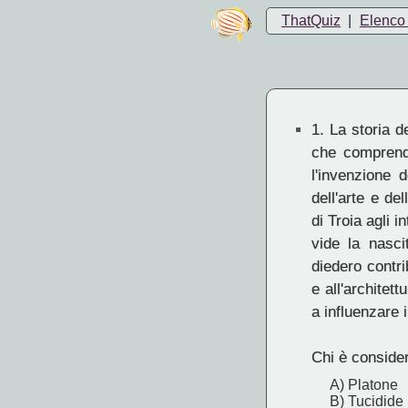
ThatQuiz
|
Elenco 
1.
La storia de
che comprende
l'invenzione d
dell'arte e de
di Troia agli i
vide la nascit
diedero contri
e all'architet
a influenzare 
Chi è consider
A) Platone
B) Tucidide