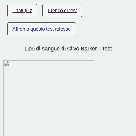
ThatQuiz
Elenco di test
Affronta questo test adesso
Libri di sangue di Clive Barker - Test