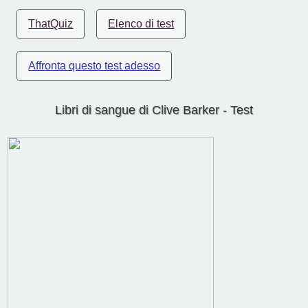
ThatQuiz
Elenco di test
Affronta questo test adesso
Libri di sangue di Clive Barker - Test