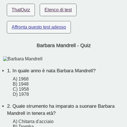
ThatQuiz
Elenco di test
Affronta questo test adesso
Barbara Mandrell - Quiz
1.
In quale anno è nata Barbara Mandrell?
A) 1968
B) 1948
C) 1958
D) 1978
2.
Quale strumento ha imparato a suonare Barbara
Mandrell in tenera età?
A) Chitarra d'acciaio
B) Tromba