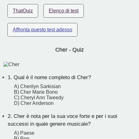
ThatQuiz
Elenco di test
Affronta questo test adesso
Cher - Quiz
1.
Qual è il nome completo di Cher?
A) Cherilyn Sarkisian
B) Cher Marie Bono
C) Cheryl Ann Tweedy
D) Cher Anderson
2.
Cher è nota per la sua voce forte e per i suoi
successi in quale genere musicale?
A) Paese
B) Pop