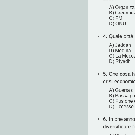
A) Organizza
B) Greenpe
C) FMI
D) ONU
4.
Quale città 
A) Jeddah
B) Medina
C) La Mecc
D) Riyadh
5.
Che cosa ha 
crisi economi
A) Guerra ci
B) Bassa pr
C) Fusione d
D) Eccesso 
6.
In che anno 
diversificare 