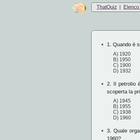
ThatQuiz
|
Elenco 
1.
Quando è st
A) 1920
B) 1950
C) 1900
D) 1932
2.
Il petrolio 
scoperta la pr
A) 1945
B) 1955
C) 1938
D) 1960
3.
Quale organ
1960?