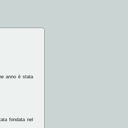
che anno è stata
ata fondata nel