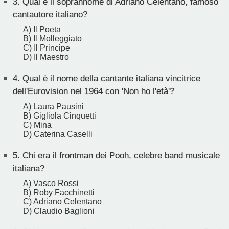
3.
Qual è il soprannome di Adriano Celentano, famoso
cantautore italiano?
A) Il Poeta
B) Il Molleggiato
C) Il Principe
D) Il Maestro
4.
Qual è il nome della cantante italiana vincitrice
dell'Eurovision nel 1964 con 'Non ho l'età'?
A) Laura Pausini
B) Gigliola Cinquetti
C) Mina
D) Caterina Caselli
5.
Chi era il frontman dei Pooh, celebre band musicale
italiana?
A) Vasco Rossi
B) Roby Facchinetti
C) Adriano Celentano
D) Claudio Baglioni