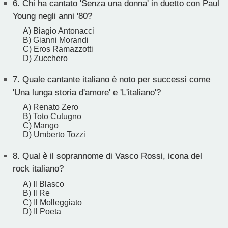
6.
Chi ha cantato 'Senza una donna' in duetto con Paul
Young negli anni '80?
A) Biagio Antonacci
B) Gianni Morandi
C) Eros Ramazzotti
D) Zucchero
7.
Quale cantante italiano è noto per successi come
'Una lunga storia d'amore' e 'L'italiano'?
A) Renato Zero
B) Toto Cutugno
C) Mango
D) Umberto Tozzi
8.
Qual è il soprannome di Vasco Rossi, icona del
rock italiano?
A) Il Blasco
B) Il Re
C) Il Molleggiato
D) Il Poeta