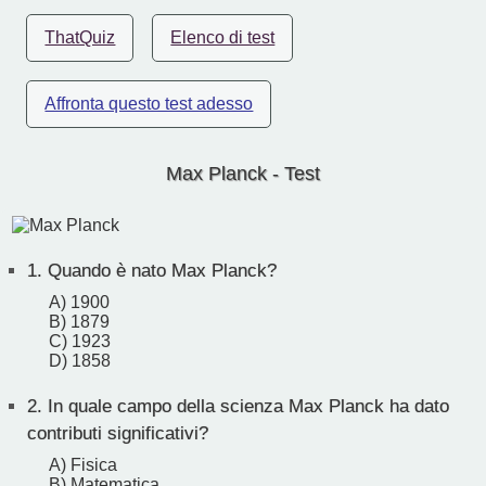
ThatQuiz
Elenco di test
Affronta questo test adesso
Max Planck - Test
1.
Quando è nato Max Planck?
A) 1900
B) 1879
C) 1923
D) 1858
2.
In quale campo della scienza Max Planck ha dato
contributi significativi?
A) Fisica
B) Matematica