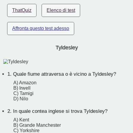
ThatQuiz
Elenco di test
Affronta questo test adesso
Tyldesley
1.
Quale fiume attraversa o è vicino a Tyldesley?
A) Amazon
B) Irwell
C) Tamigi
D) Nilo
2.
In quale contea inglese si trova Tyldesley?
A) Kent
B) Grande Manchester
C) Yorkshire