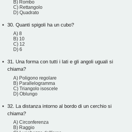
B) Rombo
C) Rettangolo
D) Quadrato
30.
Quanti spigoli ha un cubo?
A) 8
B) 10
C) 12
D) 6
31.
Una forma con tutti i lati e gli angoli uguali si
chiama?
A) Poligono regolare
B) Parallelogramma
C) Triangolo isoscele
D) Oblungo
32.
La distanza intorno al bordo di un cerchio si
chiama?
A) Circonferenza
B) Raggio