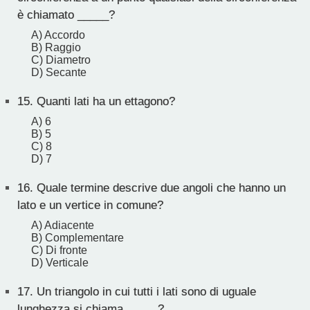
è chiamato _____?
A) Accordo
B) Raggio
C) Diametro
D) Secante
15.
Quanti lati ha un ettagono?
A) 6
B) 5
C) 8
D) 7
16.
Quale termine descrive due angoli che hanno un
lato e un vertice in comune?
A) Adiacente
B) Complementare
C) Di fronte
D) Verticale
17.
Un triangolo in cui tutti i lati sono di uguale
lunghezza si chiama _____?