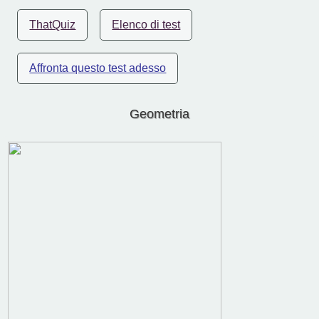
ThatQuiz
Elenco di test
Affronta questo test adesso
Geometria