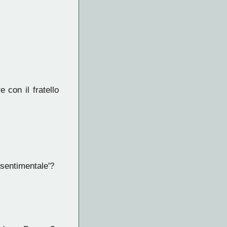
 con il fratello
 sentimentale'?