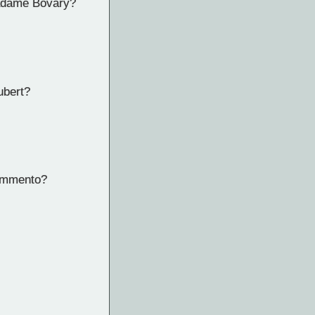
 Madame Bovary?
ubert?
rammento?