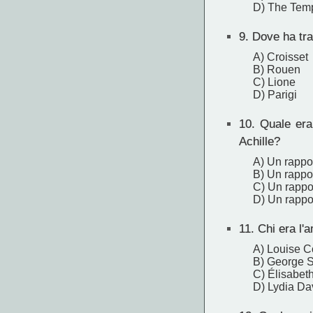
D) The Temp
9.
Dove ha tra
A) Croisset
B) Rouen
C) Lione
D) Parigi
10.
Quale era i
Achille?
A) Un rappor
B) Un rappo
C) Un rappor
D) Un rappor
11.
Chi era l'a
A) Louise C
B) George 
C) Élisabet
D) Lydia Da