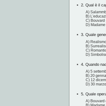
2.
Qual è il c
A) Salamm
B) L'educaz
C) Bouvard
D) Madame 
3.
Quale genere
A) Realism
B) Surreali
C) Romanti
D) Simboli
4.
Quando nac
A) 5 settem
B) 20 genna
C) 12 dice
D) 30 marz
5.
Quale opera
A) Bouvard 
B) Madame 