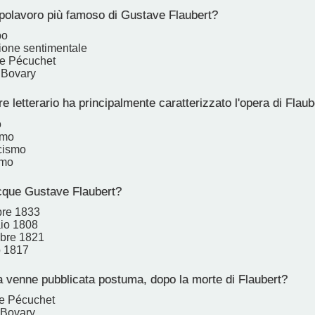
apolavoro più famoso di Gustave Flaubert?
bo
ione sentimentale
 e Pécuchet
Bovary
 letterario ha principalmente caratterizzato l'opera di Flaub
o
smo
cismo
smo
que Gustave Flaubert?
bre 1833
io 1808
mbre 1821
o 1817
 venne pubblicata postuma, dopo la morte di Flaubert?
e Pécuchet
Bovary