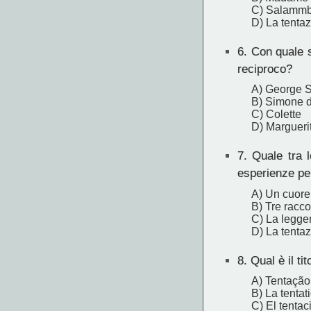
C) Salamm
D) La tentaz
6.
Con quale sc
reciproco?
A) George 
B) Simone 
C) Colette
D) Margueri
7.
Quale tra le
esperienze pe
A) Un cuore
B) Tre racco
C) La leggen
D) La tentaz
8.
Qual è il tit
A) Tentação
B) La tentat
C) El tenta