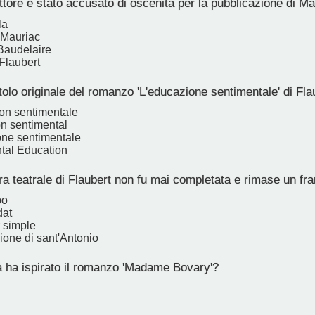
ttore è stato accusato di oscenità per la pubblicazione di
la
 Mauriac
Baudelaire
Flaubert
itolo originale del romanzo 'L'educazione sentimentale' di Fla
ion sentimentale
n sentimental
ne sentimentale
tal Education
a teatrale di Flaubert non fu mai completata e rimase un f
bo
dat
 simple
ione di sant'Antonio
à ha ispirato il romanzo 'Madame Bovary'?