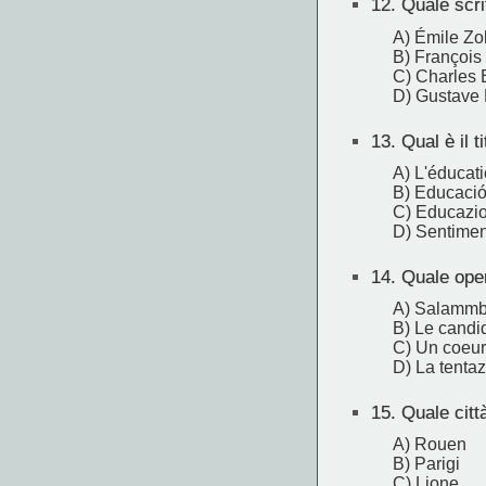
12.
Quale scri
A) Émile Zo
B) François
C) Charles 
D) Gustave 
13.
Qual è il t
A) L'éducat
B) Educació
C) Educazio
D) Sentimen
14.
Quale oper
A) Salamm
B) Le candi
C) Un coeur
D) La tentaz
15.
Quale citt
A) Rouen
B) Parigi
C) Lione