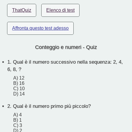
ThatQuiz
Elenco di test
Affronta questo test adesso
Conteggio e numeri - Quiz
1.
Qual è il numero successivo nella sequenza: 2, 4,
6, 8, ?
A) 12
B) 16
C) 10
D) 14
2.
Qual è il numero primo più piccolo?
A) 4
B) 1
C) 3
D) 2