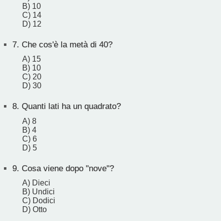
B) 10
C) 14
D) 12
7.
Che cos'è la metà di 40?
A) 15
B) 10
C) 20
D) 30
8.
Quanti lati ha un quadrato?
A) 8
B) 4
C) 6
D) 5
9.
Cosa viene dopo "nove"?
A) Dieci
B) Undici
C) Dodici
D) Otto