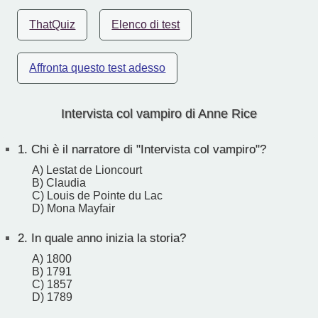
ThatQuiz
Elenco di test
Affronta questo test adesso
Intervista col vampiro di Anne Rice
1.
Chi è il narratore di "Intervista col vampiro"?
A) Lestat de Lioncourt
B) Claudia
C) Louis de Pointe du Lac
D) Mona Mayfair
2.
In quale anno inizia la storia?
A) 1800
B) 1791
C) 1857
D) 1789