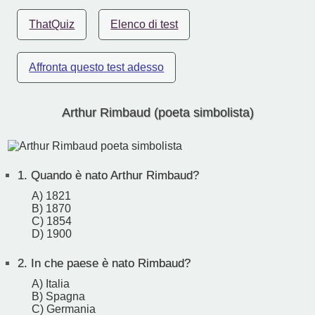
ThatQuiz
Elenco di test
Affronta questo test adesso
Arthur Rimbaud (poeta simbolista)
1.
Quando è nato Arthur Rimbaud?
A) 1821
B) 1870
C) 1854
D) 1900
2.
In che paese è nato Rimbaud?
A) Italia
B) Spagna
C) Germania