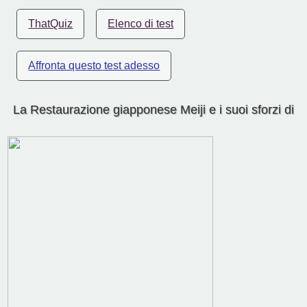
ThatQuiz
Elenco di test
Affronta questo test adesso
La Restaurazione giapponese Meiji e i suoi sforzi di