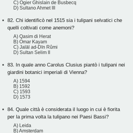
C) Ogier Ghislain de Busbecq
D) Sultano Ahmet III
82.
Chi identificò nel 1515 sia i tulipani selvatici che
quelli coltivati come anemoni?
A) Qasim di Herat
B) Omar Kayam
C) Jalāl ad-Dīn Rûmi
D) Sultan Selim II
83.
In quale anno Carolus Clusius piantò i tulipani nei
giardini botanici imperiali di Vienna?
A) 1594
B) 1592
C) 1593
D) 1573
84.
Quale città è considerata il luogo in cui è fiorita
per la prima volta la tulipano nei Paesi Bassi?
A) Leida
B) Amsterdam