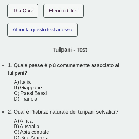
ThatQuiz
Elenco di test
Affronta questo test adesso
Tulipani - Test
1.
Quale paese è più comunemente associato ai
tulipani?
A) Italia
B) Giappone
C) Paesi Bassi
D) Francia
2.
Qual è l'habitat naturale dei tulipani selvatici?
A) Africa
B) Australia
C) Asia centrale
D) Sud America