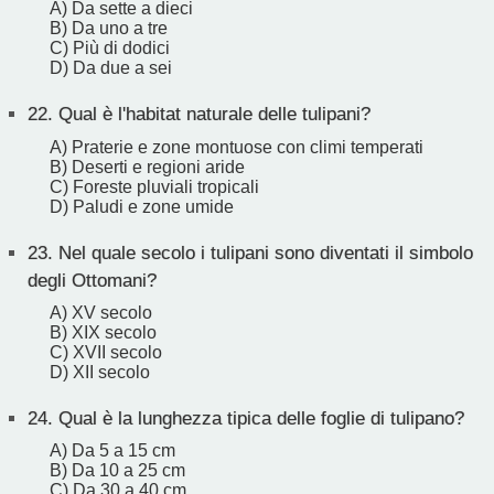
A) Da sette a dieci
B) Da uno a tre
C) Più di dodici
D) Da due a sei
22.
Qual è l'habitat naturale delle tulipani?
A) Praterie e zone montuose con climi temperati
B) Deserti e regioni aride
C) Foreste pluviali tropicali
D) Paludi e zone umide
23.
Nel quale secolo i tulipani sono diventati il simbolo
degli Ottomani?
A) XV secolo
B) XIX secolo
C) XVII secolo
D) XII secolo
24.
Qual è la lunghezza tipica delle foglie di tulipano?
A) Da 5 a 15 cm
B) Da 10 a 25 cm
C) Da 30 a 40 cm