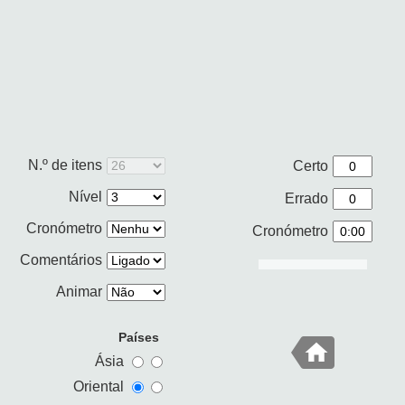
N.º de itens
Certo
Nível
Errado
Cronómetro
Cronómetro
Comentários
Animar
Países
Ásia
Oriental