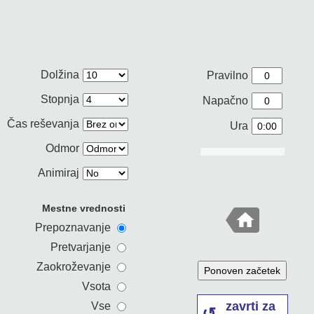
Dolžina
Pravilno
Stopnja
Napačno
Čas reševanja
Ura
Odmor
Animiraj
Mestne vrednosti
Prepoznavanje
Pretvarjanje
Zaokroževanje
Ponoven začetek
Vsota
zavrti za
Vse