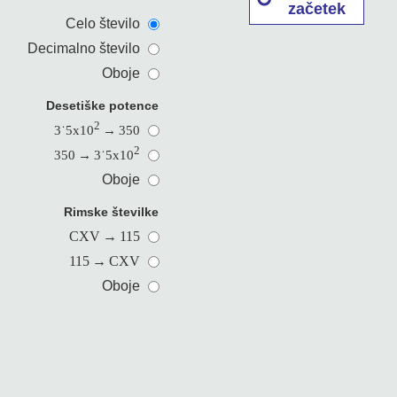
začetek
Celo število
Decimalno število
Oboje
Desetiške potence
2
3˙5x10
→
350
2
350
→
3˙5x10
Oboje
Rimske številke
CXV
→
115
115
→
CXV
Oboje