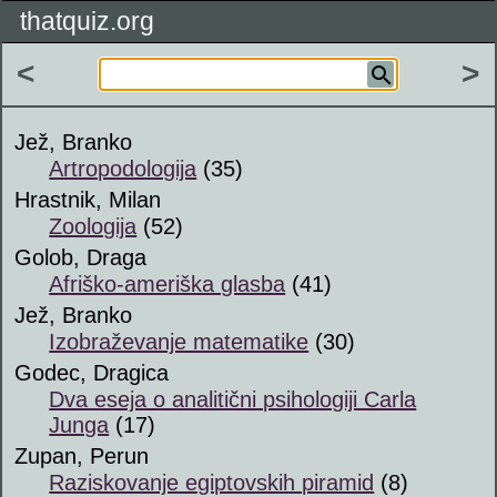
thatquiz.org
<
>
Jež, Branko
Artropodologija
(35)
Hrastnik, Milan
Zoologija
(52)
Golob, Draga
Afriško-ameriška glasba
(41)
Jež, Branko
Izobraževanje matematike
(30)
Godec, Dragica
Dva eseja o analitični psihologiji Carla
Junga
(17)
Zupan, Perun
Raziskovanje egiptovskih piramid
(8)