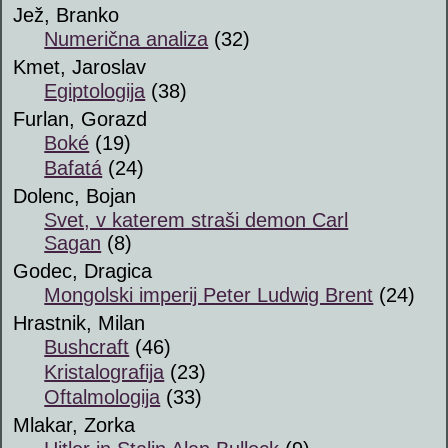
Jež, Branko
Numerična analiza
(32)
Kmet, Jaroslav
Egiptologija
(38)
Furlan, Gorazd
Boké
(19)
Bafatá
(24)
Dolenc, Bojan
Svet, v katerem straši demon Carl
Sagan
(8)
Godec, Dragica
Mongolski imperij Peter Ludwig Brent
(24)
Hrastnik, Milan
Bushcraft
(46)
Kristalografija
(23)
Oftalmologija
(33)
Mlakar, Zorka