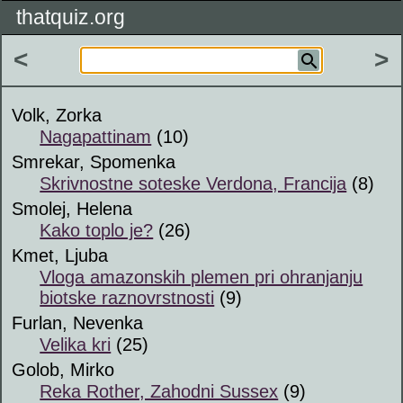
thatquiz.org
<
>
Volk, Zorka
Nagapattinam
(10)
Smrekar, Spomenka
Skrivnostne soteske Verdona, Francija
(8)
Smolej, Helena
Kako toplo je?
(26)
Kmet, Ljuba
Vloga amazonskih plemen pri ohranjanju
biotske raznovrstnosti
(9)
Furlan, Nevenka
Velika kri
(25)
Golob, Mirko
Reka Rother, Zahodni Sussex
(9)