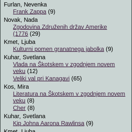
Furlan, Nevenka
Frank Zappa
(9)
Novak, Nada
Zgodovina Združenih držav Amerike
(1776
(29)
Kmet, Ljuba
Kulturni pomen granatnega jabolka
(9)
Kuhar, Svetlana
Vlada na Škotskem v zgodnjem novem
veku
(12)
Veliki val pri Kanagavi
(65)
Kos, Mira
Literatura na Škotskem v zgodnjem novem
veku
(8)
Cher
(8)
Kuhar, Svetlana
Kip Johna Aarona Rawlinsa
(9)
Kmet, Ljuba