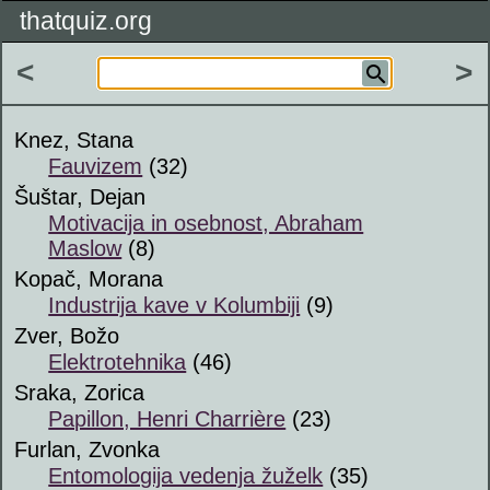
thatquiz.org
<
>
Knez, Stana
Fauvizem
(32)
Šuštar, Dejan
Motivacija in osebnost, Abraham
Maslow
(8)
Kopač, Morana
Industrija kave v Kolumbiji
(9)
Zver, Božo
Elektrotehnika
(46)
Sraka, Zorica
Papillon, Henri Charrière
(23)
Furlan, Zvonka
Entomologija vedenja žuželk
(35)