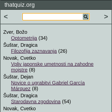
thatquiz.org
<
>
Zver, Božo
Optometrija
(34)
Šuštar, Dragica
Filozofija zaznavanja
(26)
Novak, Cvetko
Vpliv japonske umetnosti na zahodne
mojstre
(8)
Šuštar, Dejan
Novice o ugrabitvi Gabriel García
Márquez
(8)
Šuštar, Dragica
Starodavna zgodovina
(54)
Novak, Cvetko