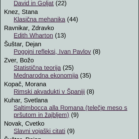
David in Goljat
(22)
Knez, Stana
Klasična mehanika
(44)
Ravnikar, Zdravko
Edith Wharton
(13)
Šuštar, Dejan
Pogojni refleksi, Ivan Pavlov
(8)
Zver, Božo
Statistična teorija
(25)
Mednarodna ekonomija
(35)
Kopač, Morana
Rimski akvadukti v Španiji
(8)
Kuhar, Svetlana
Saltimbocca alla Romana (telečje meso s
pršutom in žajbljem)
(9)
Novak, Cvetko
Slavni vojaški citati
(9)