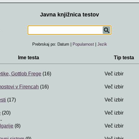
Javna knjižnica testov
Prebrskaj po:
Datum
|
Popularnost
|
Jezik
Ime testa
Tip testa
tike, Gottlob Frege
(16)
Več izbir
ostovi v Firencah
(16)
Več izbir
sti
(17)
Več izbir
e
(20)
Več izbir
-
lgarije
(8)
Več izbir
avni sistem
(9)
Več izbir