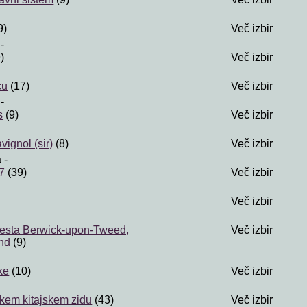
9)
Več izbir
-
)
Več izbir
cu
(17)
Več izbir
-
s
(9)
Več izbir
vignol (sir)
(8)
Več izbir
a
-
7
(39)
Več izbir
Več izbir
 mesta Berwick-upon-Tweed,
Več izbir
nd
(9)
ke
(10)
Več izbir
kem kitajskem zidu
(43)
Več izbir