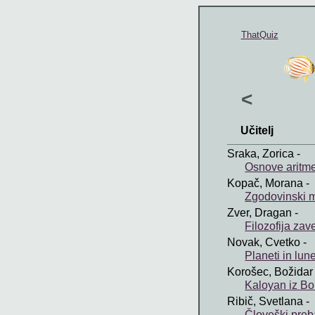
ThatQuiz
<
Učitelj
Sraka, Zorica
-
Osnove aritme
Kopač, Morana
-
Zgodovinski m
Zver, Dragan
-
Filozofija zave
Novak, Cvetko
-
Planeti in lun
Korošec, Božidar
Kaloyan iz Bo
Ribič, Svetlana
-
Človeški preb