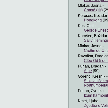
Mlakar, Jasna
-
Comté (sir)
(2
Korošec, Božidar
Hongkong
(99
Kos, Ciril
-
George Enes
Korošec, Božidar
Sally Heming
Mlakar, Jasna
-
Crottin de Cha
Ravnikar, Dragic
Cléo Od 5 do 
Furlan, Dragan
-
Alpe
(99)
Gorenc, Kresnik
-
Slikoviti čar
Northumberla
Furlan, Zvonka
-
Izum harmoni
Kmet, Ljuba
-
Zgodba o Veli