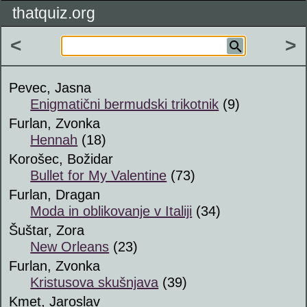
thatquiz.org
<
>
Pevec, Jasna
Enigmatični bermudski trikotnik
(9)
Furlan, Zvonka
Hennah
(18)
Korošec, Božidar
Bullet for My Valentine
(73)
Furlan, Dragan
Moda in oblikovanje v Italiji
(34)
Šuštar, Zora
New Orleans
(23)
Furlan, Zvonka
Kristusova skušnjava
(39)
Kmet, Jaroslav