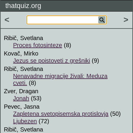
thatquiz.org
<
>
Ribič, Svetlana
Proces fotosinteze
(8)
Kovač, Mirko
Jezus se poistoveti z grešniki
(9)
Ribič, Svetlana
Nenavadne migracije živali: Meduza
cveti.
(8)
Zver, Dragan
Jonah
(53)
Pevec, Jasna
Zapletena svetopisemska protislovja
(50)
Ljubezen
(72)
Ribič, Svetlana