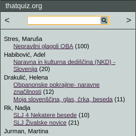
thatquiz.org
<
>
Stres, Maruša
Nepravilni glagoli OBA
(100)
Habibović, Adel
Naravna in kulturna dediščina (NKD) -
Slovenija
(20)
Drakulić, Helena
Obpanonske pokrajine- naravne
značilnosti
(12)
Moja slovenščina, glas, črka, beseda
(11)
Rk, Nadja
SLJ 4 Nekatere besede
(10)
SLJ Živalske novice
(21)
Jurman, Martina