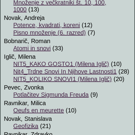
Množenje z večkratniki št. 10, 100,
1000
(13)
Novak, Andreja
Potence, kvadrati, koreni
(12)
Pisno množenje (6. razred)
(7)
Bobnarič, Roman
Atomi in snovi
(33)
Iglič, Milena
NIT5_KAKO GOSTO1 (Milena Iglič)
(10)
Nit4_Trdne Snovi In Njihove Lastnosti1
(28)
NIT5_KOLIKO SNOVI1 (Milena Iglič)
(20)
Pevec, Zvonka
Potlačitev Sigmunda Freuda
(9)
Ravnikar, Milica
Oeufs en meurette
(10)
Novak, Stanislava
Geofizika
(21)
Ravnikar, Zdravko