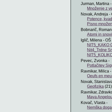
Jurman, Martina
-
Množenje z več
Novak, Andreja
- 
Potence, kvadr
Pisno množenj
Bobnarič, Roman
Atomi in snov
Iglič, Milena
- OŠ 
NIT5_KAKO GO
Nit4_Trdne Sn
NIT5_KOLIKO 
Pevec, Zvonka
-
Potlačitev S
Ravnikar, Milica
-
Oeufs en meur
Novak, Stanislav
Geofizika
(21)
Ravnikar, Zdravk
Maya Angelo
Kovač, Vlasta
-
Nemška doga