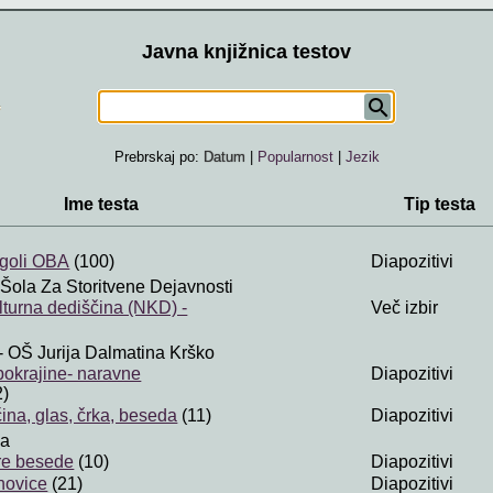
Javna knjižnica testov
Prebrskaj po:
Datum
|
Popularnost
|
Jezik
Ime testa
Tip testa
agoli OBA
(100)
Diapozitivi
 Šola Za Storitvene Dejavnosti
lturna dediščina (NKD) -
Več izbir
- OŠ Jurija Dalmatina Krško
okrajine- naravne
Diapozitivi
2)
ina, glas, črka, beseda
(11)
Diapozitivi
va
re besede
(10)
Diapozitivi
novice
(21)
Diapozitivi