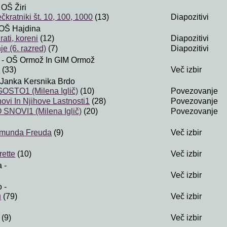
 OŠ Žiri
kratniki št. 10, 100, 1000
(13)
Diapozitivi
OŠ Hajdina
ati, koreni
(12)
Diapozitivi
e (6. razred)
(7)
Diapozitivi
- OŠ Ormož In GIM Ormož
i
(33)
Več izbir
Janka Kersnika Brdo
STO1 (Milena Iglič)
(10)
Povezovanje
ovi In Njihove Lastnosti1
(28)
Povezovanje
SNOVI1 (Milena Iglič)
(20)
Povezovanje
igmunda Freuda
(9)
Več izbir
ette
(10)
Več izbir
a
-
Več izbir
o
-
u
(79)
Več izbir
(9)
Več izbir