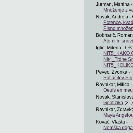
Jurman, Martina
-
Množenje z več
Novak, Andreja
- 
Potence, kvadr
Pisno množenj
Bobnarič, Roman
Atomi in snov
Iglič, Milena
- OŠ 
NIT5_KAKO GO
Nit4_Trdne Sn
NIT5_KOLIKO 
Pevec, Zvonka
-
Potlačitev S
Ravnikar, Milica
-
Oeufs en meur
Novak, Stanislav
Geofizika
(21)
Ravnikar, Zdravk
Maya Angelo
Kovač, Vlasta
-
Nemška doga