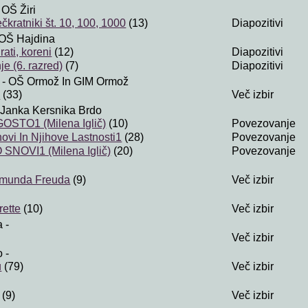
 OŠ Žiri
kratniki št. 10, 100, 1000
(13)
Diapozitivi
OŠ Hajdina
ati, koreni
(12)
Diapozitivi
e (6. razred)
(7)
Diapozitivi
- OŠ Ormož In GIM Ormož
i
(33)
Več izbir
Janka Kersnika Brdo
STO1 (Milena Iglič)
(10)
Povezovanje
ovi In Njihove Lastnosti1
(28)
Povezovanje
SNOVI1 (Milena Iglič)
(20)
Povezovanje
igmunda Freuda
(9)
Več izbir
ette
(10)
Več izbir
a
-
Več izbir
o
-
u
(79)
Več izbir
(9)
Več izbir