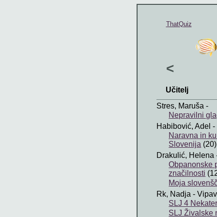
ThatQuiz
<
Učitelj
Stres, Maruša
-
Nepravilni gl
Habibović, Adel
-
Naravna in ku
Slovenija
(20)
Drakulić, Helena
Obpanonske p
značilnosti
(1
Moja slovenšč
Rk, Nadja
- Vipa
SLJ 4 Nekate
SLJ Živalske 