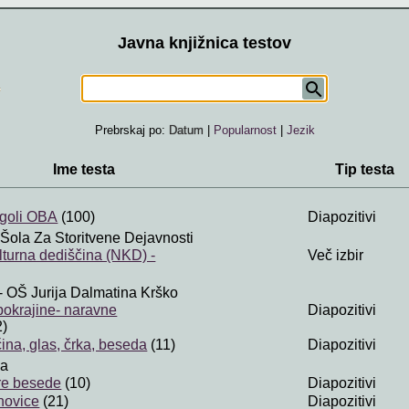
Javna knjižnica testov
Prebrskaj po:
Datum
|
Popularnost
|
Jezik
Ime testa
Tip testa
agoli OBA
(100)
Diapozitivi
 Šola Za Storitvene Dejavnosti
lturna dediščina (NKD) -
Več izbir
- OŠ Jurija Dalmatina Krško
okrajine- naravne
Diapozitivi
2)
ina, glas, črka, beseda
(11)
Diapozitivi
va
re besede
(10)
Diapozitivi
novice
(21)
Diapozitivi