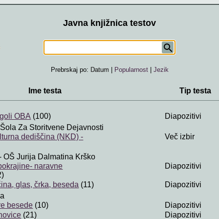
Javna knjižnica testov
Prebrskaj po:
Datum
|
Popularnost
|
Jezik
Ime testa
Tip testa
agoli OBA
(100)
Diapozitivi
 Šola Za Storitvene Dejavnosti
lturna dediščina (NKD) -
Več izbir
- OŠ Jurija Dalmatina Krško
okrajine- naravne
Diapozitivi
2)
ina, glas, črka, beseda
(11)
Diapozitivi
va
re besede
(10)
Diapozitivi
novice
(21)
Diapozitivi