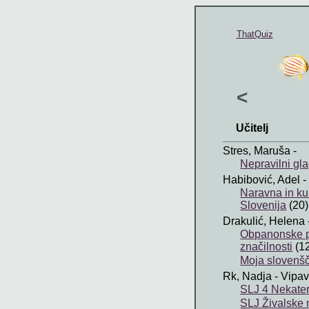
ThatQuiz
<
Učitelj
Stres, Maruša
-
Nepravilni gl
Habibović, Adel
-
Naravna in ku
Slovenija
(20)
Drakulić, Helena
Obpanonske p
značilnosti
(1
Moja slovenšč
Rk, Nadja
- Vipa
SLJ 4 Nekate
SLJ Živalske 