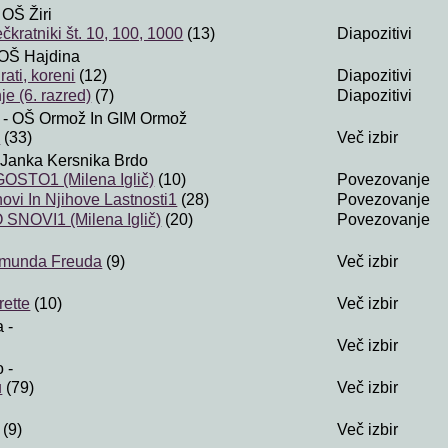
 OŠ Žiri
kratniki št. 10, 100, 1000
(13)
Diapozitivi
OŠ Hajdina
ati, koreni
(12)
Diapozitivi
e (6. razred)
(7)
Diapozitivi
- OŠ Ormož In GIM Ormož
i
(33)
Več izbir
Janka Kersnika Brdo
STO1 (Milena Iglič)
(10)
Povezovanje
ovi In Njihove Lastnosti1
(28)
Povezovanje
SNOVI1 (Milena Iglič)
(20)
Povezovanje
igmunda Freuda
(9)
Več izbir
ette
(10)
Več izbir
a
-
Več izbir
o
-
u
(79)
Več izbir
(9)
Več izbir