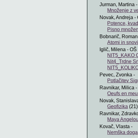
Jurman, Martina
-
Množenje z več
Novak, Andreja
- 
Potence, kvadr
Pisno množenj
Bobnarič, Roman
Atomi in snov
Iglič, Milena
- OŠ 
NIT5_KAKO GO
Nit4_Trdne Sn
NIT5_KOLIKO 
Pevec, Zvonka
-
Potlačitev S
Ravnikar, Milica
-
Oeufs en meur
Novak, Stanislav
Geofizika
(21)
Ravnikar, Zdravk
Maya Angelo
Kovač, Vlasta
-
Nemška doga