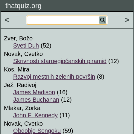
thatquiz.org
<
>
Zver, Božo
Sveti Duh
(52)
Novak, Cvetko
Skrivnosti staroegipčanskih piramid
(12)
Kos, Mira
Razvoj mestnih zelenih površin
(8)
Jež, Radivoj
James Madison
(16)
James Buchanan
(12)
Mlakar, Zorka
John F. Kennedy
(11)
Novak, Cvetko
Obdobje Sengoku
(59)