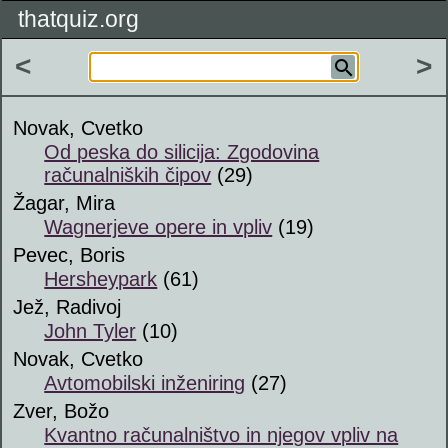
thatquiz.org
<
>
Novak, Cvetko
Od peska do silicija: Zgodovina
računalniških čipov
(29)
Žagar, Mira
Wagnerjeve opere in vpliv
(19)
Pevec, Boris
Hersheypark
(61)
Jež, Radivoj
John Tyler
(10)
Novak, Cvetko
Avtomobilski inženiring
(27)
Zver, Božo
Kvantno računalništvo in njegov vpliv na