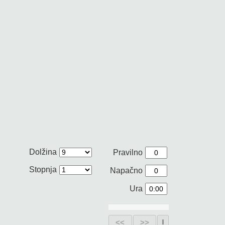
Dolžina
Pravilno
Stopnja
Napačno
Ura
<<
>>