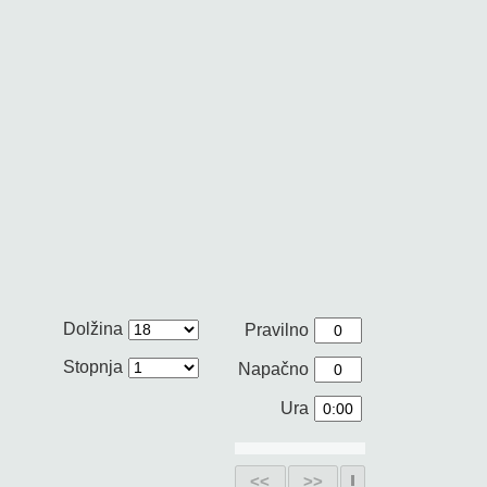
Dolžina
Pravilno
Stopnja
Napačno
Ura
<<
>>