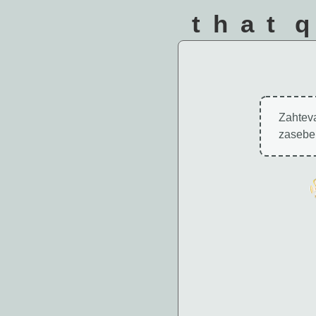
that 
Zahteva
zaseben