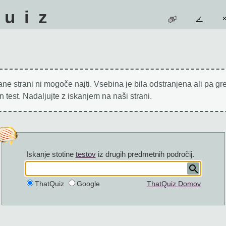
quiz
ne strani ni mogoče najti. Vsebina je bila odstranjena ali pa gr
 test. Nadaljujte z iskanjem na naši strani.
Iskanje stotine
testov
iz drugih predmetnih področij.
ThatQuiz
Google
ThatQuiz Domov