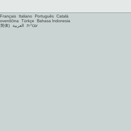
Français
Italiano
Português
Català
lovenščina
Türkçe
Bahasa Indonesia
(简体)
العربية
עברית