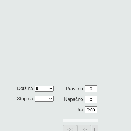
Dolžina
Pravilno
Stopnja
Napačno
Ura
<<
>>