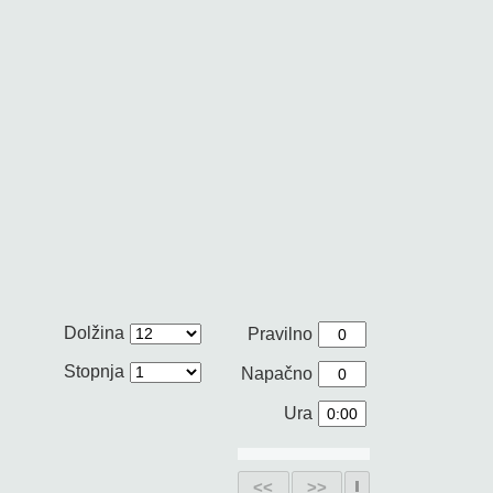
Dolžina
Pravilno
Stopnja
Napačno
Ura
<<
>>