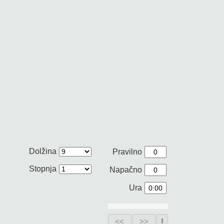
Dolžina
Pravilno
Stopnja
Napačno
Ura
<<
>>