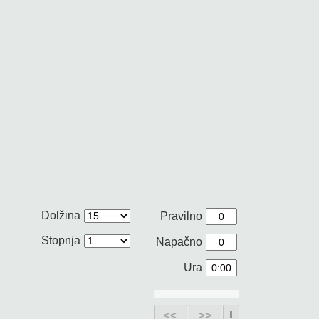
Dolžina
Pravilno
Stopnja
Napačno
Ura
<<
>>