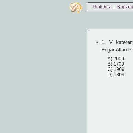
ThatQuiz
|
Knjižni
1.
V katerem 
Edgar Allan P
A) 2009
B) 1709
C) 1909
D) 1809