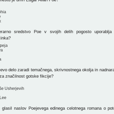
phia
e
k
erarno sredstvo Poe v svojih delih pogosto uporablja 
činka?
peja
va
a
evo delo zaradi temačnega, skrivnostnega okolja in nadnar
za značilnost gotske fikcije?
še Usherjevih
n
 Lee
glasil naslov Poejevega edinega celotnega romana o pot