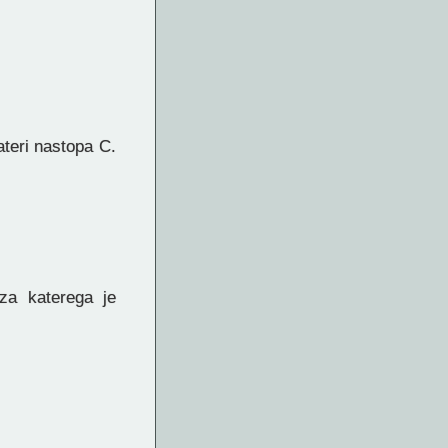
teri nastopa C.
za katerega je