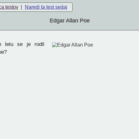
ca testov
|
Naredi ta test sedaj
Edgar Allan Poe
letu se je rodil
oe?