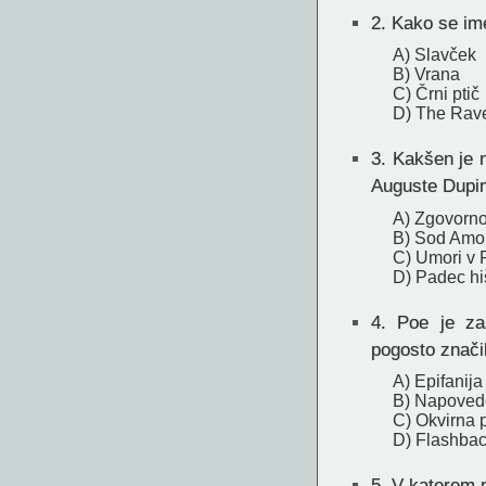
2.
Kako se ime
A) Slavček
B) Vrana
C) Črni ptič
D) The Rav
3.
Kakšen je n
Auguste Dupi
A) Zgovorno
B) Sod Amon
C) Umori v
D) Padec hi
4.
Poe je zasl
pogosto znači
A) Epifanija
B) Napoved
C) Okvirna 
D) Flashba
5.
V katerem m