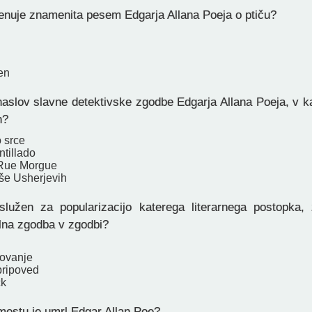
nuje znamenita pesem Edgarja Allana Poeja o ptiču?
en
aslov slavne detektivske zgodbe Edgarja Allana Poeja, v ka
n?
 srce
tillado
 Rue Morgue
še Usherjevih
užen za popularizacijo katerega literarnega postopka, 
lna zgodba v zgodbi?
ovanje
pripoved
ck
estu je umrl Edgar Allan Poe?