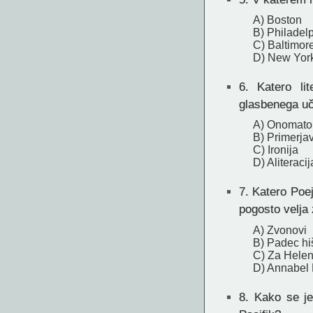
A) Boston
B) Philadel
C) Baltimor
D) New Yor
6.
Katero lit
glasbenega u
A) Onomato
B) Primerja
C) Ironija
D) Aliteracij
7.
Katero Poej
pogosto velja 
A) Zvonovi
B) Padec hi
C) Za Hele
D) Annabel
8.
Kako se je 