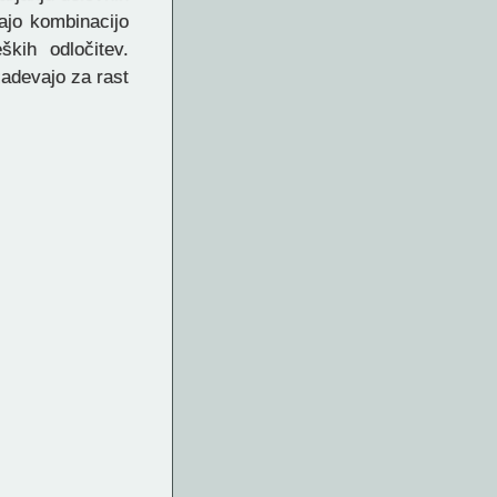
ajo kombinacijo
ških odločitev.
zadevajo za rast