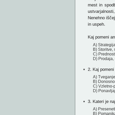
mest in spodb
ustvarjalnost
Nenehno iščejo
in uspeh.
Kaj pomeni an
A) Strategij
B) Storitve,
C) Prednosti
D) Prodaja, 
2.
Kaj pomeni 
A) Tveganje 
B) Donosno
C) Vzletno-p
D) Ponavljaj
3.
Kateri je n
A) Presenet
B) Pomanjka