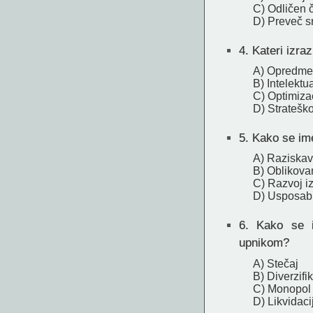
C) Odličen 
D) Preveč s
4.
Kateri izra
A) Opredme
B) Intelektu
C) Optimizac
D) Stratešk
5.
Kako se ime
A) Raziskav
B) Oblikova
C) Razvoj i
D) Usposabl
6.
Kako se im
upnikom?
A) Stečaj
B) Diverzifi
C) Monopol
D) Likvidaci