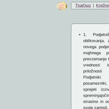
ThatQuiz
|
Knjižni
1.
Podjetni
oblikovanja,
novega podje
majhnega po
prevzemanje t
vrednosti i
priložnost
Podjetniki
posamezniki, 
sprejeti izzi
spreminjajoč
strastno in o
svoje zamisli.