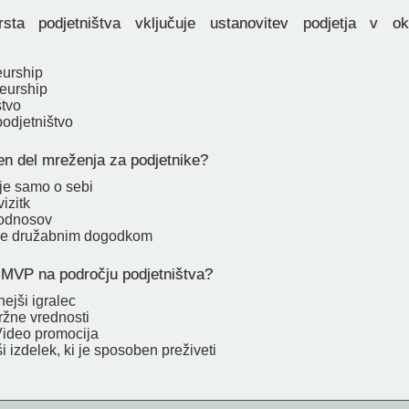
ta podjetništva vključuje ustanovitev podjetja v ok
urship
eurship
štvo
odjetništvo
en del mreženja za podjetnike?
je samo o sebi
izitk
 odnosov
nje družabnim dogodkom
MVP na področju podjetništva?
nejši igralec
ržne vrednosti
Video promocija
 izdelek, ki je sposoben preživeti