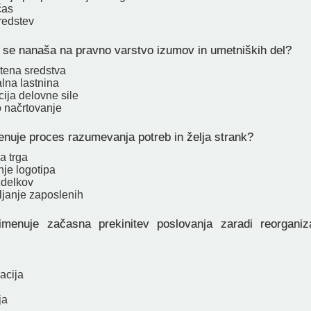
čas
redstev
z se nanaša na pravno varstvo izumov in umetniških del?
tena sredstva
alna lastnina
ija delovne sile
o načrtovanje
nuje proces razumevanja potreb in želja strank?
a trga
nje logotipa
zdelkov
janje zaposlenih
enuje začasna prekinitev poslovanja zaradi reorganizac
kacija
ja