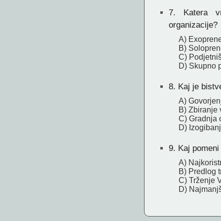
7.
Katera vrs
organizacije?
A) Exoprene
B) Solopren
C) Podjetni
D) Skupno p
8.
Kaj je bistv
A) Govorjen
B) Zbiranje v
C) Gradnja
D) Izogiba
9.
Kaj pomeni 
A) Najkorist
B) Predlog t
C) Trženje 
D) Najmanjši