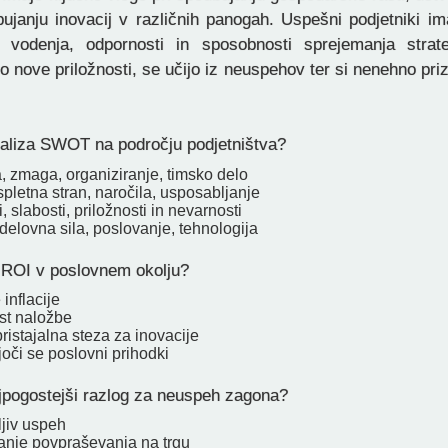
ujanju inovacij v različnih panogah. Uspešni podjetniki im
i, vodenja, odpornosti in sposobnosti sprejemanja strate
 nove priložnosti, se učijo iz neuspehov ter si nenehno pri
aliza SWOT na področju podjetništva?
a, zmaga, organiziranje, timsko delo
 spletna stran, naročila, usposabljanje
, slabosti, priložnosti in nevarnosti
delovna sila, poslovanje, tehnologija
ROI v poslovnem okolju?
inflacije
st naložbe
ristajalna steza za inovacije
oči se poslovni prihodki
ajpogostejši razlog za neuspeh zagona?
ljiv uspeh
nje povpraševanja na trgu