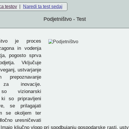
ca testov
|
Naredi ta test sedaj
Podjetništvo - Test
štvo je proces
 zagona in vodenja
tja, pogosto sprva
djetja. Vključuje
veganj, ustvarjanje
n prepoznavanje
i za inovacije.
 so vizionarski
ki so pripravljeni
ve, se prilagajati
im se okoljem ter
dločno uresničevati
 Imajo ključno vlogo pri spodbujanju gospodarske rasti, ustv