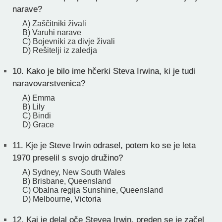
narave?
A) Zaščitniki živali
B) Varuhi narave
C) Bojevniki za divje živali
D) Rešitelji iz zaledja
10.
Kako je bilo ime hčerki Steva Irwina, ki je tudi
naravovarstvenica?
A) Emma
B) Lily
C) Bindi
D) Grace
11.
Kje je Steve Irwin odrasel, potem ko se je leta
1970 preselil s svojo družino?
A) Sydney, New South Wales
B) Brisbane, Queensland
C) Obalna regija Sunshine, Queensland
D) Melbourne, Victoria
12.
Kaj je delal oče Stevea Irwin, preden se je začel