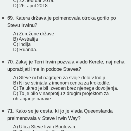
C) 22. februar 2019.
D) 26. april 2018.
69.
Katera država je poimenovala otroka gorilo po
Stevu Irwinu?
A) Združene države
B) Avstralija
C) Indija
D) Ruanda.
70.
Zakaj je Terri Irwin pozvala vlado Kerele, naj neha
uporabljati ime in podobe Stevea?
A) Steve ni bil nagrajen za svoje delo v Indiji.
B) Ni se strinjala z imenom centra za krokodile.
C) Ta ukrep je bil izveden brez njenega dovoljenja.
D) To je bilo v nasprotju z drugim projektom za
ohranjanje narave.
71.
Kako se je cesta, ki jo je vlada Queenslanda
preimenovala v Steve Irwin Way?
A) Ulica Steve Irwin Boulevard