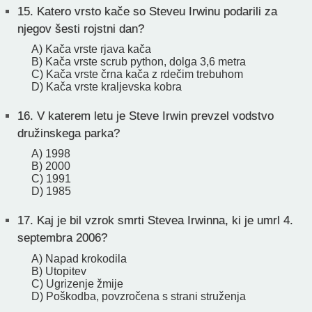
15.
Katero vrsto kače so Steveu Irwinu podarili za
njegov šesti rojstni dan?
A) Kača vrste rjava kača
B) Kača vrste scrub python, dolga 3,6 metra
C) Kača vrste črna kača z rdečim trebuhom
D) Kača vrste kraljevska kobra
16.
V katerem letu je Steve Irwin prevzel vodstvo
družinskega parka?
A) 1998
B) 2000
C) 1991
D) 1985
17.
Kaj je bil vzrok smrti Stevea Irwinna, ki je umrl 4.
septembra 2006?
A) Napad krokodila
B) Utopitev
C) Ugrizenje žmije
D) Poškodba, povzročena s strani struženja