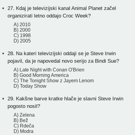
27.
Kdaj je televizijski kanal Animal Planet začel
organizirati letno oddajo Croc Week?
A) 2010
B) 2000
C) 1998
D) 2005
28.
Na kateri televizijski oddaji se je Steve Irwin
pojavil, da je napovedal novo serijo za Bindi Sue?
A) Late Night with Conan O'Brien
B) Good Morning America
C) The Tonight Show z Jayem Lenom
D) Today Show
29.
Kakšne barve kratke hlače je slavni Steve Irwin
pogosto nosil?
A) Zelena
B) Bež
C) Rdeča
D) Modra