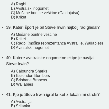
A) Ragbi
B) Avstralski nogomet
C) Mešane borilne veščine (Gaidojutsu)
D) Kriket
39.
Kateri šport je bil Steve Irwin najbolj rad gledal?
A) Mešane borilne veščine
B) Kriket
C) Ragbi (moška reprezentanca Avstralije, Wallabies)
D) Avstralski nogomet
40.
Katere avstralske nogometne ekipe je navijal
Steve Irwin?
A) Caloundra Sharks
B) Essendon Bombers
C) Brisbane Broncos
D) Wallabies
41.
Kje je Steve Irwin igral kriket z lokalnimi otroki?
A) Avstralija
B) Šrilanka