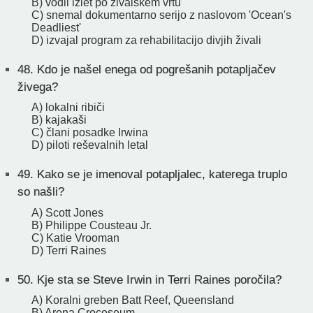
B) vodil izlet po živalskem vrtu
C) snemal dokumentarno serijo z naslovom 'Ocean's
Deadliest'
D) izvajal program za rehabilitacijo divjih živali
48.
Kdo je našel enega od pogrešanih potapljačev
živega?
A) lokalni ribiči
B) kajakaši
C) člani posadke Irwina
D) piloti reševalnih letal
49.
Kako se je imenoval potapljalec, katerega truplo
so našli?
A) Scott Jones
B) Philippe Cousteau Jr.
C) Katie Vrooman
D) Terri Raines
50.
Kje sta se Steve Irwin in Terri Raines poročila?
A) Koralni greben Batt Reef, Queensland
B) Arena Crocoseum