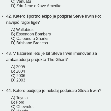
C) Vanuatu
D) Združene države Amerike
42.
Katero športno ekipo je podpiral Steve Irwin kot
navijač ragbi lige?
A) Wallabies
B) Essendon Bombers
C) Caloundra Sharks
D) Brisbane Broncos
43.
V katerem letu je bil Steve Irwin imenovan za
ambasadorja projekta The Ghan?
A) 2005
B) 2004
C) 2006
D) 2003
44.
Katero podjetje je nekdaj podpiralo Steva Irwin?
A) Toyota
B) Ford
C) Chevrolet