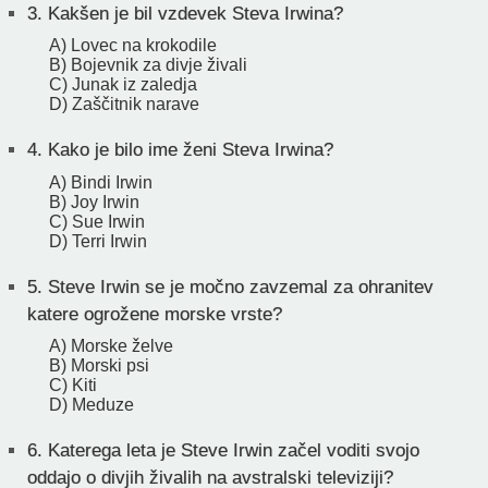
3.
Kakšen je bil vzdevek Steva Irwina?
A) Lovec na krokodile
B) Bojevnik za divje živali
C) Junak iz zaledja
D) Zaščitnik narave
4.
Kako je bilo ime ženi Steva Irwina?
A) Bindi Irwin
B) Joy Irwin
C) Sue Irwin
D) Terri Irwin
5.
Steve Irwin se je močno zavzemal za ohranitev
katere ogrožene morske vrste?
A) Morske želve
B) Morski psi
C) Kiti
D) Meduze
6.
Katerega leta je Steve Irwin začel voditi svojo
oddajo o divjih živalih na avstralski televiziji?