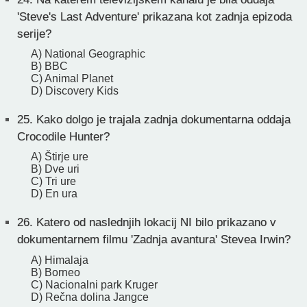
'Steve's Last Adventure' prikazana kot zadnja epizoda
serije?
A) National Geographic
B) BBC
C) Animal Planet
D) Discovery Kids
25.
Kako dolgo je trajala zadnja dokumentarna oddaja
Crocodile Hunter?
A) Štirje ure
B) Dve uri
C) Tri ure
D) En ura
26.
Katero od naslednjih lokacij NI bilo prikazano v
dokumentarnem filmu 'Zadnja avantura' Stevea Irwin?
A) Himalaja
B) Borneo
C) Nacionalni park Kruger
D) Rečna dolina Jangce