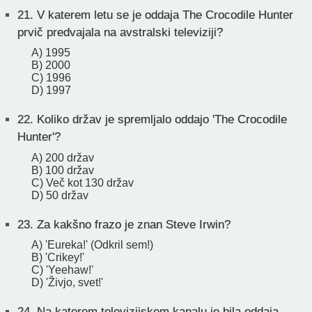
21.
V katerem letu se je oddaja The Crocodile Hunter
prvič predvajala na avstralski televiziji?
A) 1995
B) 2000
C) 1996
D) 1997
22.
Koliko držav je spremljalo oddajo 'The Crocodile
Hunter'?
A) 200 držav
B) 100 držav
C) Več kot 130 držav
D) 50 držav
23.
Za kakšno frazo je znan Steve Irwin?
A) 'Eureka!' (Odkril sem!)
B) 'Crikey!'
C) 'Yeehaw!'
D) 'Živjo, svet!'
24.
Na katerem televizijskem kanalu je bila oddaja