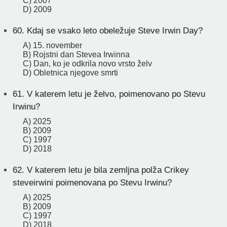
C) 2007
D) 2009
60.
Kdaj se vsako leto obeležuje Steve Irwin Day?
A) 15. november
B) Rojstni dan Stevea Irwinna
C) Dan, ko je odkrila novo vrsto želv
D) Obletnica njegove smrti
61.
V katerem letu je želvo, poimenovano po Stevu
Irwinu?
A) 2025
B) 2009
C) 1997
D) 2018
62.
V katerem letu je bila zemljna polža Crikey
steveirwini poimenovana po Stevu Irwinu?
A) 2025
B) 2009
C) 1997
D) 2018