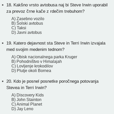
18.
Kakšno vrsto avtobusa naj bi Steve Irwin uporabil
za prevoz črne kače z rdečim trebuhom?
A) Zasebno vozilo
B) Šolski avtobus
C) Taksi
D) Javni avtobus
19.
Katero dejavnost sta Steve in Terri Irwin izvajala
med svojim medenim tednom?
A) Obisk nacionalnega parka Kruger
B) Pohodništvo v Himalajah
C) Lovljenje krokodilov
D) Plutje okoli Bornea
20.
Kdo je posnel posnetke poročnega potovanja
Stevea in Terri Irwin?
A) Discovery Kids
B) John Stainton
C) Animal Planet
D) Jay Leno