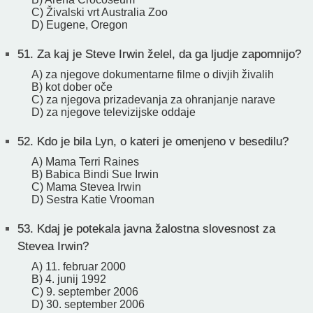
C) Živalski vrt Australia Zoo
D) Eugene, Oregon
51.
Za kaj je Steve Irwin želel, da ga ljudje zapomnijo?
A) za njegove dokumentarne filme o divjih živalih
B) kot dober oče
C) za njegova prizadevanja za ohranjanje narave
D) za njegove televizijske oddaje
52.
Kdo je bila Lyn, o kateri je omenjeno v besedilu?
A) Mama Terri Raines
B) Babica Bindi Sue Irwin
C) Mama Stevea Irwin
D) Sestra Katie Vrooman
53.
Kdaj je potekala javna žalostna slovesnost za
Stevea Irwin?
A) 11. februar 2000
B) 4. junij 1992
C) 9. september 2006
D) 30. september 2006