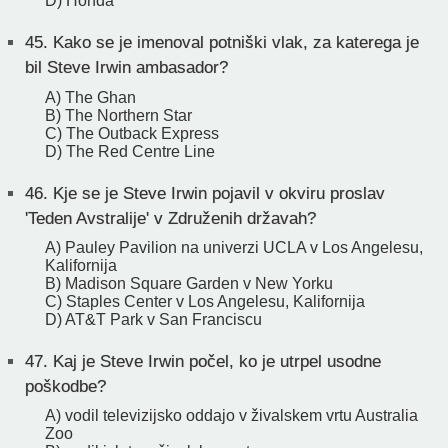
D) Honda
45.
Kako se je imenoval potniški vlak, za katerega je
bil Steve Irwin ambasador?
A) The Ghan
B) The Northern Star
C) The Outback Express
D) The Red Centre Line
46.
Kje se je Steve Irwin pojavil v okviru proslav
'Teden Avstralije' v Združenih državah?
A) Pauley Pavilion na univerzi UCLA v Los Angelesu,
Kalifornija
B) Madison Square Garden v New Yorku
C) Staples Center v Los Angelesu, Kalifornija
D) AT&T Park v San Franciscu
47.
Kaj je Steve Irwin počel, ko je utrpel usodne
poškodbe?
A) vodil televizijsko oddajo v živalskem vrtu Australia
Zoo