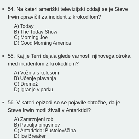
54.
Na kateri ameriški televizijski oddaji se je Steve
Irwin opravičil za incident z krokodilom?
A) Today
B) The Today Show
C) Morning Joe
D) Good Morning America
55.
Kaj je Terri dejala glede varnosti njihovega otroka
med incidentom z krokodilom?
A) Vožnja s kolesom
B) Učenje plavanja
C) Dremež
D) Igranje v parku
56.
V kateri epizodi so se pojavile obtožbe, da je
Steve Irwin motil živali v Antarktidi?
A) Zamrznjeni rob
B) Patrulja pingvinov
C) Antarktida: Pustolovščina
D) Ice Breaker