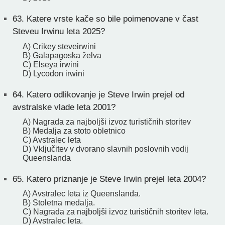
63.
Katere vrste kače so bile poimenovane v čast
Steveu Irwinu leta 2025?
A) Crikey steveirwini
B) Galapagoska želva
C) Elseya irwini
D) Lycodon irwini
64.
Katero odlikovanje je Steve Irwin prejel od
avstralske vlade leta 2001?
A) Nagrada za najboljši izvoz turističnih storitev
B) Medalja za stoto obletnico
C) Avstralec leta
D) Vključitev v dvorano slavnih poslovnih vodij
Queenslanda
65.
Katero priznanje je Steve Irwin prejel leta 2004?
A) Avstralec leta iz Queenslanda.
B) Stoletna medalja.
C) Nagrada za najboljši izvoz turističnih storitev leta.
D) Avstralec leta.