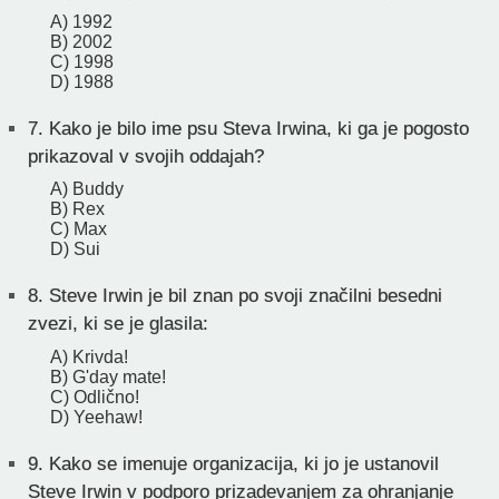
A) 1992
B) 2002
C) 1998
D) 1988
7.
Kako je bilo ime psu Steva Irwina, ki ga je pogosto
prikazoval v svojih oddajah?
A) Buddy
B) Rex
C) Max
D) Sui
8.
Steve Irwin je bil znan po svoji značilni besedni
zvezi, ki se je glasila:
A) Krivda!
B) G'day mate!
C) Odlično!
D) Yeehaw!
9.
Kako se imenuje organizacija, ki jo je ustanovil
Steve Irwin v podporo prizadevanjem za ohranjanje