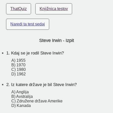
ThatQuiz
Knjižnica testov
Naredi ta test sedaj
Steve Irwin - Izpit
1.
Kdaj se je rodil Steve Irwin?
A) 1955
B) 1970
C) 1980
D) 1962
2.
Iz katere države je bil Steve Irwin?
A) Anglija
B) Avstralija
C) Združene države Amerike
D) Kanada