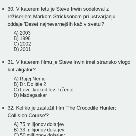
30.
V katerem letu je Steve Irwin sodeloval z
režiserjem Markom Stricksonom pri ustvarjanju
oddaje 'Deset najnevarnejših kač v svetu'?
A) 2003
B) 1998
C) 2002
D) 2001
31.
V katerem filmu je Steve Irwin imel stransko vlogo
kot aligator?
A) Rajej Nemo
B) Dr. Dolittle 2
C) Lovci krokodilov: Trčenje
D) Madagaskar
32.
Koliko je zaslužil film 'The Crocodile Hunter:
Collision Course'?
A) 75 milijonov dolarjev
B) 33 milijonov dolarjev
C) 50 milijonov dolarjev