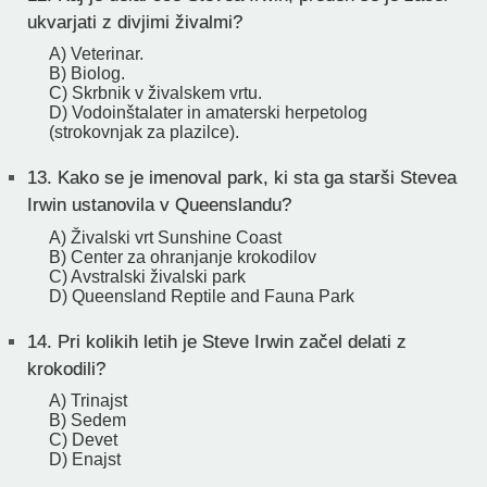
ukvarjati z divjimi živalmi?
A) Veterinar.
B) Biolog.
C) Skrbnik v živalskem vrtu.
D) Vodoinštalater in amaterski herpetolog
(strokovnjak za plazilce).
13.
Kako se je imenoval park, ki sta ga starši Stevea
Irwin ustanovila v Queenslandu?
A) Živalski vrt Sunshine Coast
B) Center za ohranjanje krokodilov
C) Avstralski živalski park
D) Queensland Reptile and Fauna Park
14.
Pri kolikih letih je Steve Irwin začel delati z
krokodili?
A) Trinajst
B) Sedem
C) Devet
D) Enajst