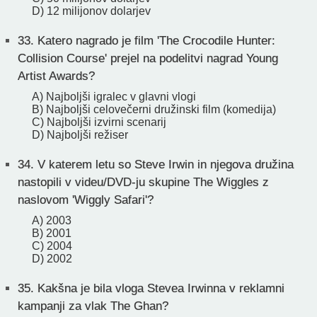
D) 12 milijonov dolarjev
33.
Katero nagrado je film 'The Crocodile Hunter:
Collision Course' prejel na podelitvi nagrad Young
Artist Awards?
A) Najboljši igralec v glavni vlogi
B) Najboljši celovečerni družinski film (komedija)
C) Najboljši izvirni scenarij
D) Najboljši režiser
34.
V katerem letu so Steve Irwin in njegova družina
nastopili v videu/DVD-ju skupine The Wiggles z
naslovom 'Wiggly Safari'?
A) 2003
B) 2001
C) 2004
D) 2002
35.
Kakšna je bila vloga Stevea Irwinna v reklamni
kampanji za vlak The Ghan?